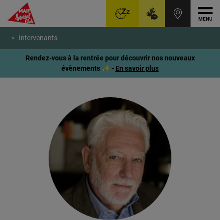
Ouvr
Aller
Voir
Voir
Intervenants
au
le
le
menu
contenu
pied
Rendez-vous à la rentrée pour découvrir nos nouveaux
principal
de
évènements ✨ -
En savoir plus
page