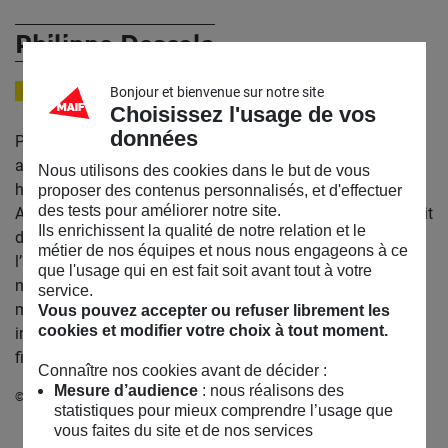
Philippe Descola
ANTHROPOLOGUE
Bonjour et bienvenue sur notre site
Choisissez l'usage de vos
données
Philippe Descola, né le 19 juin 1949 à Paris, est un
anthropologue français. Fils de l’écrivain et historien
Nous utilisons des cookies dans le but de vous
hispanisant Jean Descola, ses recherches de terrain en
proposer des contenus personnalisés, et d'effectuer
des tests pour améliorer notre site.
Amazonie équatorienne, auprès des Jivaros Achuar, ont fait
Ils enrichissent la qualité de notre relation et le
de lui une des grandes figures américanistes de
métier de nos équipes et nous nous engageons à ce
l’anthropologie. À partir de la critique du dualisme
que l'usage qui en est fait soit avant tout à votre
nature/culture, il entreprend une analyse comparative des
service.
modes de socialisation de la nature et des schèmes
Vous pouvez accepter ou refuser librement les
cookies et modifier votre choix à tout moment.
intégrateurs de la pratique : identification, relation et
figuration.
Connaître nos cookies avant de décider :
Mesure d’audience
: nous réalisons des
© Bénédicte Roscot
statistiques pour mieux comprendre l’usage que
vous faites du site et de nos services