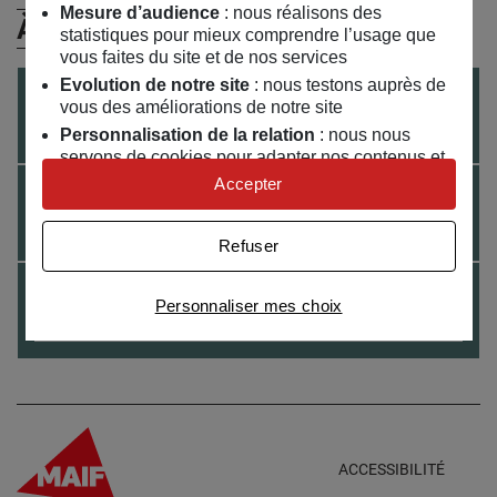
Mesure d’audience
: nous réalisons des
À (Re)Découvrir
statistiques pour mieux comprendre l’usage que
vous faites du site et de nos services
Evolution de notre site
: nous testons auprès de
ATELIER
ENFANTS
6 ANS +
le
16
/
01
/
2021
vous des améliorations de notre site
Atelier philo-magie
Personnalisation de la relation
: nous nous
servons de cookies pour adapter nos contenus et
personnaliser nos offres
Accepter
ATELIER
le
19
/
11
/
2020
Univers publicitaire
: nous utilisons avec nos
Magie à distance
partenaires des cookies pour afficher des
Refuser
publicités personnalisées
le
23
/
06
/
2018
Connaître notre politique cookies et la liste de nos
Personnaliser mes choix
partenaires
Atelier de magie
ACCESSIBILITÉ