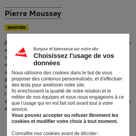
Pierre Moussey
MAGICIEN
Pierre
découvre la magie dès son enfance, une passion qui
Bonjour et bienvenue sur notre site
ne le lâchera plus. Après quelques années de pratique, il
Choisissez l'usage de vos
commence à s’interroger sur ce qui se joue à l’endroit de la
données
magie, qu’est-ce que cela engage de notre humanité. Après
une Khâgne Lettres et sciences sociales, il étudie la
Nous utilisons des cookies dans le but de vous
proposer des contenus personnalisés, et d'effectuer
philosophie à la Sorbonne. C’est ainsi qu’il poursuit sa
des tests pour améliorer notre site.
recherche, également nourrie par la littérature,
Ils enrichissent la qualité de notre relation et le
l’anthropologie et la sociologie. Sa démarche
métier de nos équipes et nous nous engageons à ce
s’accompagne d’une volonté de partage et de transmission,
que l'usage qui en est fait soit avant tout à votre
auprès de publics variés.
service.
Vous pouvez accepter ou refuser librement les
cookies et modifier votre choix à tout moment.
Connaître nos cookies avant de décider :