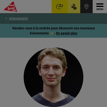
Ouvr
Aller
Voir
Voir
Intervenants
au
le
le
menu
contenu
pied
Rendez-vous à la rentrée pour découvrir nos nouveaux
principal
de
évènements ✨ -
En savoir plus
page