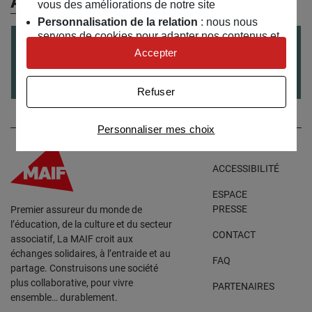
À (Re)Découvrir
vous des améliorations de notre site
Personnalisation de la relation
: nous nous
servons de cookies pour adapter nos contenus et
CONFÉRENCE
TOUT PUBLIC
le
09
/
06
/
2022
personnaliser nos offres
Accepter
Voyager local, une autre façon de faire du
Univers publicitaire
: nous utilisons avec nos
tourisme
partenaires des cookies pour afficher des
Refuser
publicités personnalisées
Connaître notre politique cookies et la liste de nos
Personnaliser mes choix
partenaires
ACCESSIBILITÉ
ESPACE
PRESSE
Premier assureur du monde de
l’éducation, de la culture et du secteur
CONTACT
associatif, La MAIF croit aux
échanges solidaires, à l’entraide et au
FAQ
partage. Construisons une société
plus collaborative, pour vivre
PARTENAIRES
ensemble… durablement.