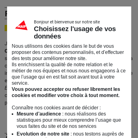
Renaud Charles
Bonjour et bienvenue sur notre site
Choisissez l'usage de vos
JOURNALISTE
données
Journaliste depuis le début des années 2000,
Renaud
Nous utilisons des cookies dans le but de vous
CHARLES
a notamment été correspondant à Kaboul. Il
proposer des contenus personnalisés, et d'effectuer
s’intéresse depuis une dizaine d’années au Grand Paris et a
des tests pour améliorer notre site.
Ils enrichissent la qualité de notre relation et le
co-créé en 2013
Enlarge your Paris
, média en ligne
métier de nos équipes et nous nous engageons à ce
indépendant qui porte une attention particulière à la culture
que l'usage qui en est fait soit avant tout à votre
et à ce qu’il se passe au-delà du périphérique. En 2018,
service.
Enlarge your Paris
a publié avec les Magasins généraux,
Vous pouvez accepter ou refuser librement les
centre de création à Pantin, le Guide des Grands Parisiens,
cookies et modifier votre choix à tout moment.
premier guide culturel sur le Grand Paris.
Connaître nos cookies avant de décider :
Mesure d’audience
: nous réalisons des
statistiques pour mieux comprendre l’usage que
vous faites du site et de nos services
Evolution de notre site
: nous testons auprès de