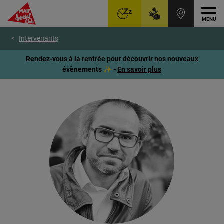
Ouvr
Aller
Voir
Voir
Intervenants
au
le
le
menu
contenu
pied
Rendez-vous à la rentrée pour découvrir nos nouveaux
principal
de
évènements ✨ -
En savoir plus
page