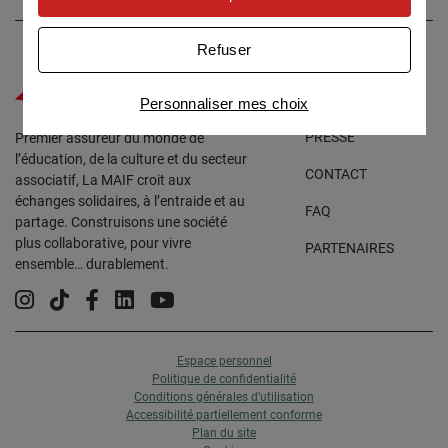
Univers publicitaire
: nous utilisons avec nos
partenaires des cookies pour afficher des
Refuser
publicités personnalisées
ACCESSIBILITÉ
Connaître notre politique cookies et la liste de nos
Personnaliser mes choix
partenaires
ESPACE
PRESSE
Premier assureur du monde de
l’éducation, de la culture et du secteur
CONTACT
associatif, La MAIF croit aux
échanges solidaires, à l’entraide et au
FAQ
partage. Construisons une société
plus collaborative, pour vivre
PARTENAIRES
ensemble… durablement.
Instagram
Tiktok
Facebook
Linkedin
YouTube
Espace personnel
Politique de confidentialité
Conditions générales d’utilisation
Accessibilité partiellement conforme
Plan du site