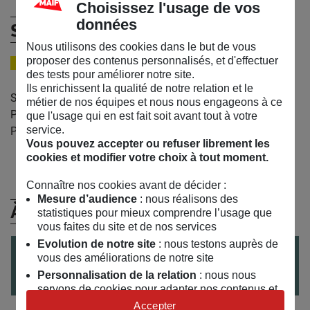
Choisissez l'usage de vos
données
Sandrine Martinet
Nous utilisons des cookies dans le but de vous
proposer des contenus personnalisés, et d'effectuer
JUDOKA
des tests pour améliorer notre site.
Ils enrichissent la qualité de notre relation et le
Sandrine Martinet est médaillée d’argent aux Jeux
métier de nos équipes et nous nous engageons à ce
Paralympiques de 2008 à Pékin et médaille d’or aux Jeux
que l'usage qui en est fait soit avant tout à votre
service.
Paralympiques de Rio 2016.
Vous pouvez accepter ou refuser librement les
cookies et modifier votre choix à tout moment.
Connaître nos cookies avant de décider :
Mesure d’audience
: nous réalisons des
À (Re)Découvrir
statistiques pour mieux comprendre l’usage que
vous faites du site et de nos services
Evolution de notre site
: nous testons auprès de
le
13
/
05
/
2017
vous des améliorations de notre site
Partage mon handi-judo avec Sandrine Martinet
Personnalisation de la relation
: nous nous
servons de cookies pour adapter nos contenus et
personnaliser nos offres
Accepter