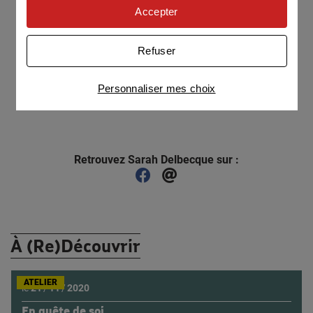
personnaliser nos offres
Accepter
Univers publicitaire
: nous utilisons avec nos
partenaires des cookies pour afficher des
Refuser
publicités personnalisées
Connaître notre politique cookies et la liste de nos
Personnaliser mes choix
partenaires
Retrouvez Sarah Delbecque sur :
Facebook
Email
À (Re)Découvrir
ATELIER
le
21
/
11
/
2020
En quête de soi