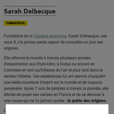
Sarah Delbecque
FONDATRICE
Fondatrice de la
Cigogne Anonyme
, Sarah Delbecque, née
sous X, n’a jamais perdu espoir de connaître un jour ses
origines.
Elle sillonne le monde à travers plusieurs années
d’expatriation aux Etats-Unis, à Dubai ou encore en
Colombie en tant qu’hôtesse de l’air et plus tard dans le
secteur hôtelier. Ces expériences lui ont permis d’acquérir
une réelle ouverture d’esprit sur le monde et de toujours
persévérer. Après 7 ans de périples à travers la planète, elle
décide de poser ses valises en France et de se dévouer à
une cause qui ne l’a jamais quitée :
la quête des origines.
La Cigogne Anonyme est née d’un besoin, les outils à