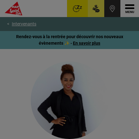
Ouvr
Aller
Voir
Voir
Intervenants
au
le
le
menu
contenu
pied
Rendez-vous à la rentrée pour découvrir nos nouveaux
principal
de
évènements ✨ -
En savoir plus
page