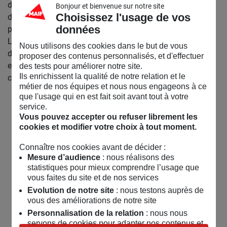
disposition pour rechercher sa filiation sont obsolètes ou
Bonjour et bienvenue sur notre site
Choisissez l'usage de vos
désorganisés, ce projet permet de faciliter et aider les
données
personnes qui souhaitent trouver un élément de réponse.
La Cigogne Anonyme est présente pour guider dans les
Nous utilisons des cookies dans le but de vous
démarches administratives, apporter un outil de recherche
proposer des contenus personnalisés, et d'effectuer
et permettre la rencontre d’autres membres de la
des tests pour améliorer notre site.
Ils enrichissent la qualité de notre relation et le
communauté.
métier de nos équipes et nous nous engageons à ce
que l'usage qui en est fait soit avant tout à votre
service.
Vous pouvez accepter ou refuser librement les
cookies et modifier votre choix à tout moment.
Connaître nos cookies avant de décider :
Mesure d’audience
: nous réalisons des
statistiques pour mieux comprendre l’usage que
vous faites du site et de nos services
Evolution de notre site
: nous testons auprès de
vous des améliorations de notre site
Personnalisation de la relation
: nous nous
servons de cookies pour adapter nos contenus et