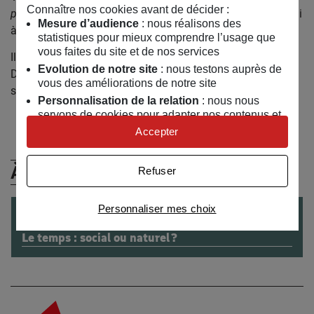
Connaître nos cookies avant de décider :
parfums,
éd. de La Martinière, 2016. Il collabore aujourd’hui
Mesure d’audience
: nous réalisons des
à
Livres Hebdo.
statistiques pour mieux comprendre l’usage que
vous faites du site et de nos services
Il a publié un premier roman,
Et nos amours,
aux éditions
Evolution de notre site
: nous testons auprès de
Denoël en 2009. Son prochain livre,
Le meilleur des amis,
vous des améliorations de notre site
sort chez Actes Sud en janvier 2017.
Personnalisation de la relation
: nous nous
servons de cookies pour adapter nos contenus et
personnaliser nos offres
Accepter
Univers publicitaire
: nous utilisons avec nos
partenaires des cookies pour afficher des
À (Re)Découvrir
Refuser
publicités personnalisées
Connaître notre politique cookies et la liste de nos
Personnaliser mes choix
CONFÉRENCE
partenaires
le
08
/
12
/
2016
Le temps : social ou naturel ?