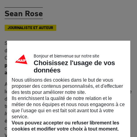
Sean Rose
JOURNALISTE ET AUTEUR
Sean Rose est auteur et journaliste culturel. Il est titulaire
d’une double maîtrise en droit français et anglais (King’s
Bonjour et bienvenue sur notre site
College Londres et Paris I-Panthéon-Sorbonne) mais
sa
Choisissez l'usage de vos
passion de l’art et de la littérature l’ont dévié de ses
données
ambitions juridiques.
Nous utilisons des cookies dans le but de vous
Après un détour par la philosophie à Paris IV-Sorbonne et
proposer des contenus personnalisés, et d'effectuer
les langues orientales à Langues’O, il s’engage dans la voie
des tests pour améliorer notre site.
Ils enrichissent la qualité de notre relation et le
du journalisme. Critique littéraire et critique d’art, il a
métier de nos équipes et nous nous engageons à ce
travaillé pour différents médias comme
Libération,
que l'usage qui en est fait soit avant tout à votre
Inrockuptibles,
France Culture, France 5 et France 24 et a
service.
écrit dans des catalogues d’exposition et des beaux livres
Vous pouvez accepter ou refuser librement les
comme « Altérité : Je est un autre » 2013, Espace Louis
cookies et modifier votre choix à tout moment.
Vuitton ;
Givaudan : Une Odyssée des arômes et des