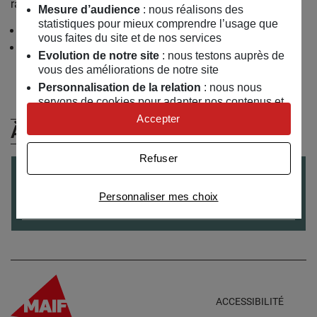
raciales.
Mesure d’audience
: nous réalisons des
statistiques pour mieux comprendre l’usage que
http://icmigrations.fr/2020/08/24/solene-brun/
vous faites du site et de nos services
https://expertes.fr/expertes/71320-sol%C3%A8ne-brun
Evolution de notre site
: nous testons auprès de
vous des améliorations de notre site
Personnalisation de la relation
: nous nous
servons de cookies pour adapter nos contenus et
personnaliser nos offres
Accepter
À (Re)Découvrir
Univers publicitaire
: nous utilisons avec nos
partenaires des cookies pour afficher des
Refuser
publicités personnalisées
CONFÉRENCE
ADULTES
le
09
/
11
/
2021
Connaître notre politique cookies et la liste de nos
Personnaliser mes choix
Acculturation des personnes métisses et/ou
partenaires
adoptées
ACCESSIBILITÉ