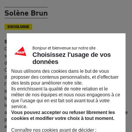
Solène Brun
SOCIOLOGUE
Solène Brun
est actuellement postdoctorante à l’Institut
Bonjour et bienvenue sur notre site
Convergences Migrations, où elle est coordinatrice
Choisissez l'usage de vos
scientifique du département INTEGER/Intégration-
données
discrimination. Sa thèse, intitulée « Trouble dans la race.
Construction et négociations des frontières raciales dans
Nous utilisons des cookies dans le but de vous
deux types de familles mixtes en France », portait sur
proposer des contenus personnalisés, et d'effectuer
des tests pour améliorer notre site.
l’étude croisée de deux configurations familiales dans
Ils enrichissent la qualité de notre relation et le
lesquelles la mixité raciale est particulièrement saillante :
métier de nos équipes et nous nous engageons à ce
les familles ayant eu recours à l’adoption internationale et
que l'usage qui en est fait soit avant tout à votre
les familles formées par des couples mixtes. Chercheuse
service.
associée à l’Observatoire Sociologique du Changement, elle
Vous pouvez accepter ou refuser librement les
cookies et modifier votre choix à tout moment.
par ailleurs chargée de cours à l’Université Paris 8, où elle
enseigne la sociologie de la race et des inégalités ethno-
Connaître nos cookies avant de décider :