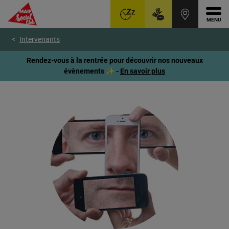
Ouvr
Aller
Voir
Voir
Intervenants
au
le
le
menu
contenu
pied
Rendez-vous à la rentrée pour découvrir nos nouveaux
principal
de
évènements ✨ -
En savoir plus
page