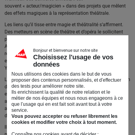
souvent « acteur/magicien » dans des projets que mêlent
des effets magiques à la représentation théâtrale.
Les liens qu’il tisse entre magie et théâtralité s‘affirment.
Des metteurs en scène de théâtre et d’opéra le sollicitent
pour concevoir des effets magiques pour leurs spectacles.
Au-delà d’une prestation technique, c’est toujours une
Bonjour et bienvenue sur notre site
réflexion dramaturgique autour d’une oeuvre, d’une
Choisissez l'usage de vos
esthétique ou d’un propos. Il travaille entre autre avec
données
Yannis Kokkos, Laurent Laffargue, Alain Barsacq.
Nous utilisons des cookies dans le but de vous
La formation du magicien l’intéresse. Il dirige des stages en
proposer des contenus personnalisés, et d'effectuer
des tests pour améliorer notre site.
direction de publics divers : comédiens amateurs, détenus,
Ils enrichissent la qualité de notre relation et le
enseignants, architectes, etc. Il forme également des
métier de nos équipes et nous nous engageons à ce
artistes professionnels. C’est un enseignement qui
que l'usage qui en est fait soit avant tout à votre
accompagne sa démarche de renouvellement des codes,
service.
de l’esthétique et de la dramaturgie de la magie.
Vous pouvez accepter ou refuser librement les
cookies et modifier votre choix à tout moment.
Il poursuit avec Influences un cycle de travail sur le
mentalisme.
Connaître nos cookies avant de décider :