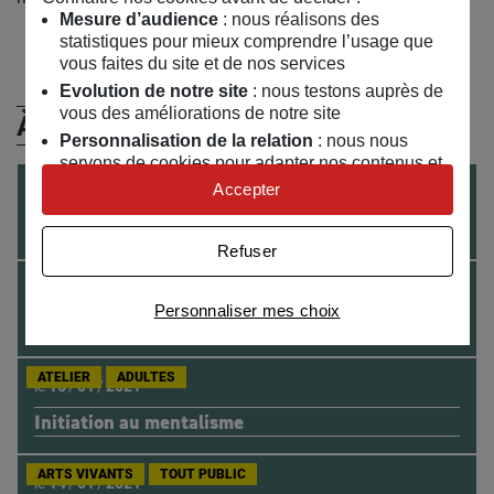
Mesure d’audience
: nous réalisons des
statistiques pour mieux comprendre l’usage que
vous faites du site et de nos services
Evolution de notre site
: nous testons auprès de
vous des améliorations de notre site
À (Re)Découvrir
Personnalisation de la relation
: nous nous
servons de cookies pour adapter nos contenus et
personnaliser nos offres
ARTS VIVANTS
TOUT PUBLIC
10 ANS +
Accepter
le
20
/
11
/
2021
Univers publicitaire
: nous utilisons avec nos
Le barman du diable
partenaires des cookies pour afficher des
Refuser
publicités personnalisées
ATELIER
ADULTES
le
26
/
06
/
2021
Connaître notre politique cookies et la liste de nos
Personnaliser mes choix
partenaires
Atelier initiation au mentalisme
ATELIER
ADULTES
le
16
/
01
/
2021
Initiation au mentalisme
ARTS VIVANTS
TOUT PUBLIC
le
14
/
01
/
2021