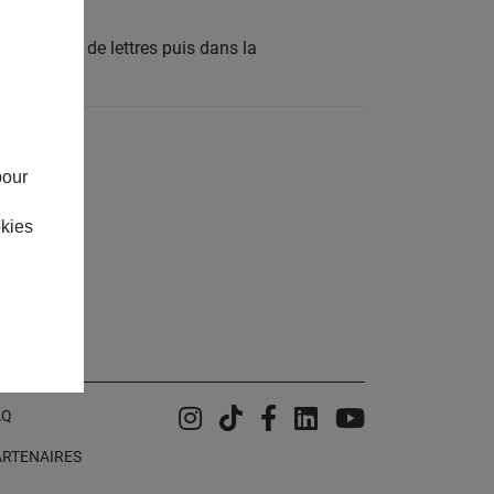
rofesseur de lettres puis dans la
pour
okies
Instagram
Tiktok
Facebook
Linkedin
YouTube
AQ
ARTENAIRES