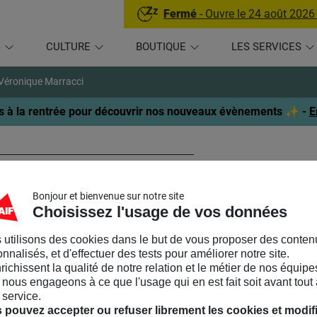
Fermé
- Ouvre le 24 août 2026
U
CULTURE
BOUTIQUE
LES SERVICES
Véronique Marracci
 à la rentrée pour découvrir nos nouveaux évènements ✨ -
E
éronique Marracci
Bonjour et bienvenue sur notre site
XPERTE DU SKETCHNOTE
Choisissez l'usage de vos données
 utilisons des cookies dans le but de vous proposer des conten
ndre des notes plus visuelles en sketchnote ! C’est ludique et eff
nnalisés, et d'effectuer des tests pour améliorer notre site.
nrichissent la qualité de notre relation et le métier de nos équipe
t le monde est capable de penser visuellement et il n’est pas né
nous engageons à ce que l'usage qui en est fait soit avant tout 
résenter les idées avec des mots, des images et des personn
 service.
r synthétiser l’information
. Cette technique permet de développe
 pouvez accepter ou refuser librement les cookies et modif