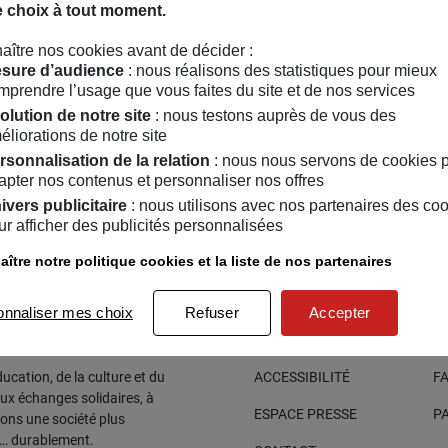
rendre dans le plaisir et mémoriser plus facilement.
e choix à tout moment.
onique Marracci a un double parcours dans l’éducation comme p
aître nos cookies avant de décider :
munication dans le domaine de la recherche et de l’innovation.
sure d’audience
: nous réalisons des statistiques pour mieux
mprendre l’usage que vous faites du site et de nos services
olution de notre site
: nous testons auprès de vous des
es web :
éliorations de notre site
rsonnalisation de la relation
: nous nous servons de cookies 
https://www.linkedin.com/in/veroniquemarracci
apter nos contenus et personnaliser nos offres
https://www.instagram.com/veroniquemarracci
ivers publicitaire
: nous utilisons avec nos partenaires des co
icolas Friess / MAIF
ur afficher des publicités personnalisées
ître notre politique cookies et la liste de nos partenaires
onnaliser mes choix
Refuser
Accepter
cation, de la culture et du
ACCESSIBILITÉ
F
aux échanges solidaires, à
ESPACE PRESSE
P
sons une société plus
e… durablement.