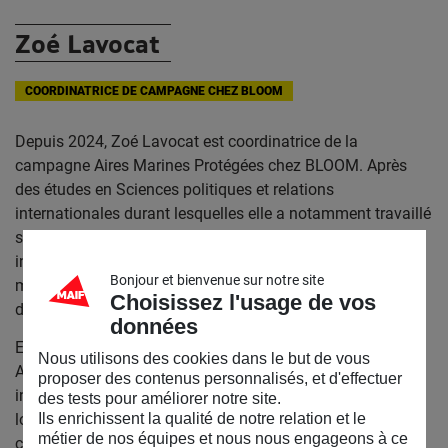
Zoé Lavocat
COORDINATRICE DE CAMPAGNE CHEZ BLOOM
Depuis 2024, Zoé Lavocat est coordinatrice de la
campagne Aires Marines Protégées chez BLOOM.
Après
des études en Sciences politiques et relations
internationales durant lesquelles elle a notamment travaillé
sur l’inclusion du genre dans les négociations
internationales climatiques, Zoé Lavocat a rejoint le
Bonjour et bienvenue sur notre site
mouvement climat, tant comme activiste que responsable
Choisissez l'usage de vos
de campagne.
données
Elle a ainsi travaillé pendant 4 ans au sein du Réseau
Nous utilisons des cookies dans le but de vous
Action Climat France, d’abord sur les négociations
proposer des contenus personnalisés, et d'effectuer
internationales, mais surtout sur les politiques climatiques
des tests pour améliorer notre site.
locales. Ce travail dans les territoires français, auprès de
Ils enrichissent la qualité de notre relation et le
métier de nos équipes et nous nous engageons à ce
citoyens et citoyennes engagés dans des campagnes de