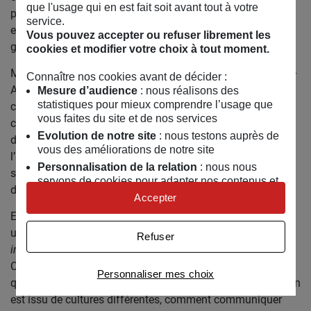
que l'usage qui en est fait soit avant tout à votre
plaidoyer local et en lien avec les élus locaux, nationaux et
service.
européens et de nombreuses autres ONG, a renforcé son
Vous pouvez accepter ou refuser librement les
goût pour la coordination de campagnes et la stratégie.
cookies et modifier votre choix à tout moment.
Militante depuis 2018 au sein du mouvement Alternatiba –
Connaître nos cookies avant de décider :
ANV COP21, elle a aussi eu l’occasion de monter et
Mesure d’audience
: nous réalisons des
statistiques pour mieux comprendre l’usage que
collaborer sur différents projets de mobilisation et de
vous faites du site et de nos services
communication (marches, camps climat, actions de
Evolution de notre site
: nous testons auprès de
désobéissance civile) et de comprendre la réalité de
vous des améliorations de notre site
l’activisme. Toujours impliquée dans ce mouvement, elle
Personnalisation de la relation
: nous nous
suit de près les questions de mobilisations sur la base
servons de cookies pour adapter nos contenus et
d’empouvoirement et de bien être militant.
personnaliser nos offres
Accepter
Univers publicitaire
: nous utilisons avec nos
En 2022, elle part vivre aux Etats Unis où elle travaille pour
partenaires des cookies pour afficher des
une ONG américaine pour la justice climatique,
Human
Refuser
publicités personnalisées
impacts Institute,
comme coordinatrice des programmes.
Connaître notre politique cookies et la liste de nos
Cette expérience unique lui a permis d’approfondir des
Personnaliser mes choix
partenaires
questions essentielles telles que le travail collectif lorsqu’on
est issu de cultures différentes, comment communiquer