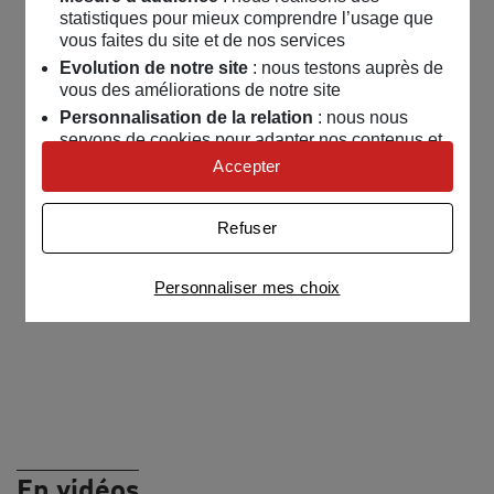
statistiques pour mieux comprendre l’usage que
vous faites du site et de nos services
Evolution de notre site
: nous testons auprès de
vous des améliorations de notre site
Personnalisation de la relation
: nous nous
servons de cookies pour adapter nos contenus et
personnaliser nos offres
Accepter
Univers publicitaire
: nous utilisons avec nos
partenaires des cookies pour afficher des
Refuser
publicités personnalisées
Connaître notre politique cookies et la liste de nos
Personnaliser mes choix
partenaires
En vidéos