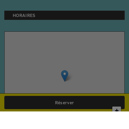
HORAIRES
Réserver
+
−