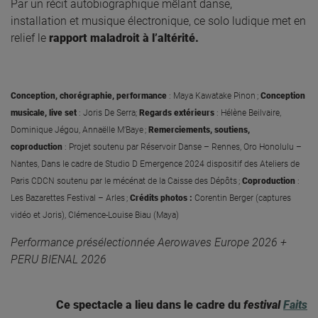
Par un récit autobiographique
mêlant danse,
installation et musique électronique
, ce solo ludique met en
relief le
rapport maladroit à l’altérité.
Conception, chorégraphie, performance
:
Maya Kawatake Pinon ;
Conception
musicale, live set
:
Joris De Serra;
Regards extérieurs
:
Hélène Beilvaire,
Dominique Jégou, Annaëlle M’Baye ;
Remerciements, soutiens,
coproduction
:
Projet soutenu par
Réservoir Danse – Rennes, Oro Honolulu –
Nantes,
Dans le cadre de Studio D Emergence 2024 dispositif des Ateliers de
Paris CDCN soutenu par le mécénat de la Caisse des Dépôts ;
C
oproduction
:
Les Bazarettes Festival – Arles ;
C
rédits
photos :
Corentin Berger (captures
vidéo et Joris), Clémence-Louise
Biau
(Maya)
Performance
présélectionnée
Aerowaves
Europe
2026 +
PERU BIENAL 2026
Ce spectacle a lieu dans le cadre du
festival
Faits