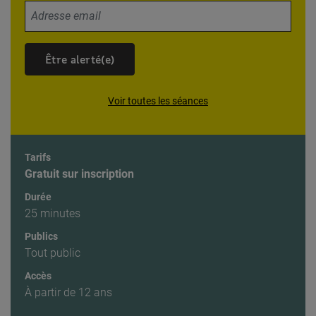
Votre adresse email
Être alerté(e)
Voir toutes les séances
Tarifs
Gratuit sur inscription
Durée
25 minutes
Publics
Tout public
Accès
À partir de 12 ans