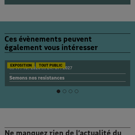
Ces évènements peuvent
également vous intéresser
EXPOSITION
TOUT PUBLIC
du
17
/
10
/
2026
au
24
/
07
/
2027
Semons nos resistances
Ne manquez rien de l’actualité du