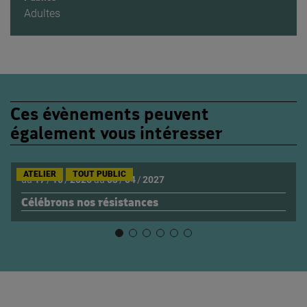
Adultes
Ces évènements peuvent
également vous intéresser
ATELIER
TOUT PUBLIC
du
17
/
10
/
2026
au
03
/
04
/
2027
Célébrons nos résistances