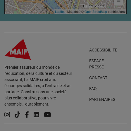
−
Leaflet
| Map data ©
OpenStreetMap
contributors
ACCESSIBILITÉ
ESPACE
PRESSE
Premier assureur du monde de
l’éducation, de la culture et du secteur
CONTACT
associatif, La MAIF croit aux
échanges solidaires, à l’entraide et au
FAQ
partage. Construisons une société
plus collaborative, pour vivre
PARTENAIRES
ensemble… durablement.
Instagram
Tiktok
Facebook
Linkedin
YouTube