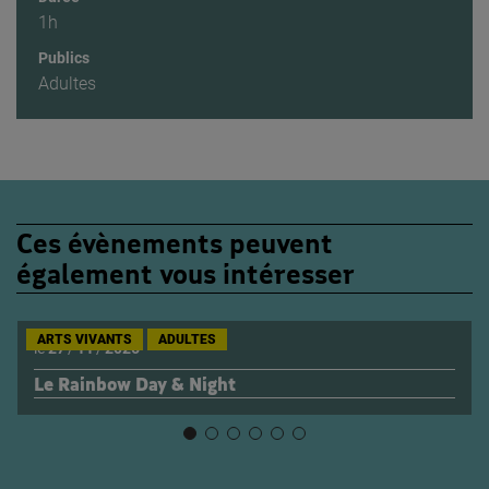
1h
Publics
Adultes
Ces évènements peuvent
également vous intéresser
ARTS VIVANTS
ADULTES
le
27
/
11
/
2026
Le Rainbow Day & Night