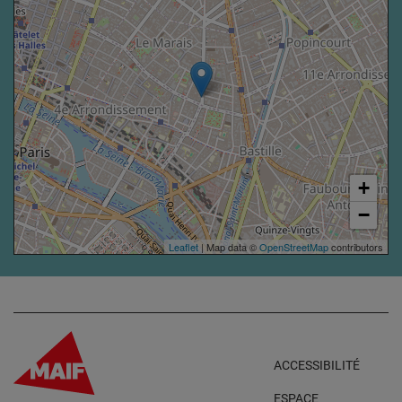
+
−
Leaflet
| Map data ©
OpenStreetMap
contributors
ACCESSIBILITÉ
ESPACE