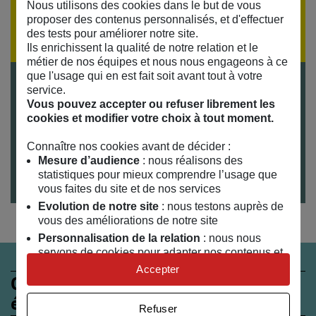
Nous utilisons des cookies dans le but de vous
Si vous souhaitez recevoir la programmation par
proposer des contenus personnalisés, et d'effectuer
email,
inscrivez-vous à notre lettre d'information
des tests pour améliorer notre site.
Ils enrichissent la qualité de notre relation et le
métier de nos équipes et nous nous engageons à ce
que l'usage qui en est fait soit avant tout à votre
Tarifs
service.
Gratuit sur inscription
Vous pouvez accepter ou refuser librement les
cookies et modifier votre choix à tout moment.
Durée
1h30
Connaître nos cookies avant de décider :
Mesure d’audience
: nous réalisons des
Publics
statistiques pour mieux comprendre l’usage que
Adultes
vous faites du site et de nos services
Evolution de notre site
: nous testons auprès de
vous des améliorations de notre site
Personnalisation de la relation
: nous nous
servons de cookies pour adapter nos contenus et
personnaliser nos offres
Accepter
Ces évènements peuvent
Univers publicitaire
: nous utilisons avec nos
partenaires des cookies pour afficher des
également vous intéresser
Refuser
publicités personnalisées