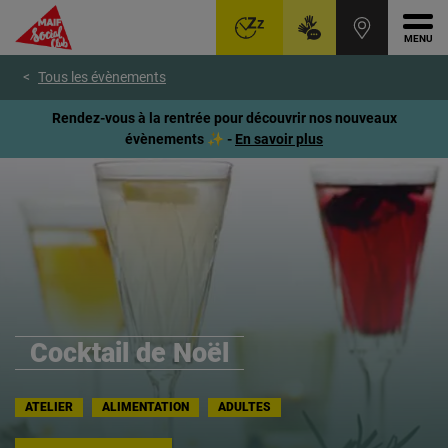
Ouvr
Aller
Voir
Voir
Tous les évènements
au
le
le
menu
contenu
pied
Rendez-vous à la rentrée pour découvrir nos nouveaux
principal
de
évènements ✨ -
En savoir plus
page
Cocktail de Noël
ATELIER
ALIMENTATION
ADULTES