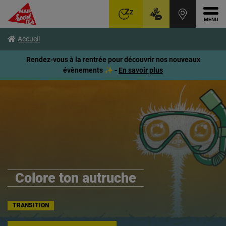
Ouvr
Aller
Voir
Voir
Accueil
au
le
le
menu
contenu
pied
Rendez-vous à la rentrée pour découvrir nos nouveaux
principal
de
évènements ✨ -
En savoir plus
page
Colore ton autruche
TRANSITION