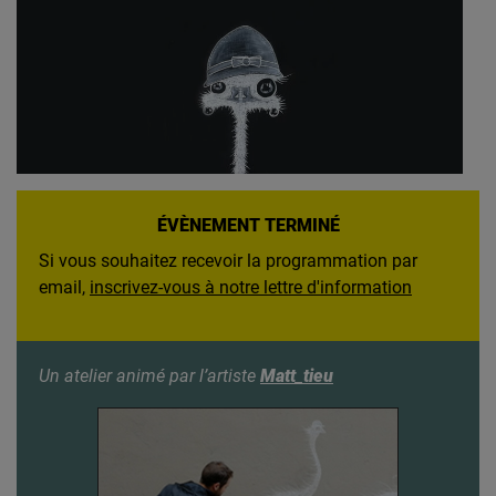
ÉVÈNEMENT TERMINÉ
Si vous souhaitez recevoir la programmation par
email,
inscrivez-vous à notre lettre d'information
Un atelier animé par l’artiste
Matt_tieu