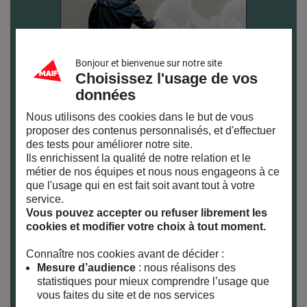
Bonjour et bienvenue sur notre site
Choisissez l'usage de vos
données
Nous utilisons des cookies dans le but de vous
proposer des contenus personnalisés, et d'effectuer
des tests pour améliorer notre site.
© Matt-tieu
Ils enrichissent la qualité de notre relation et le
métier de nos équipes et nous nous engageons à ce
Infos pratiques
que l'usage qui en est fait soit avant tout à votre
service.
Samedi 4, mardi 7 et mercredi 8 juillet à 10h, 14h
Vous pouvez accepter ou refuser librement les
et 16h
cookies et modifier votre choix à tout moment.
Durée : 1h30
Connaître nos cookies avant de décider :
De 5 à 12 ans
Mesure d’audience
: nous réalisons des
Sur inscription (atelier reservé aux enfants)
statistiques pour mieux comprendre l’usage que
Veuillez présenter votre billet à l’entrée
vous faites du site et de nos services