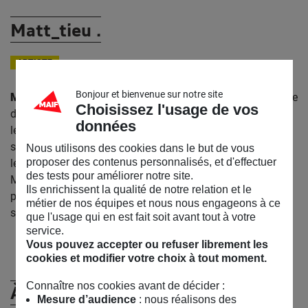
Matt_tieu .
ARTISTE
Bonjour et bienvenue sur notre site
Matt_tieu
est un artiste autodidacte basé à Paris. Il dessine
Choisissez l'usage de vos
des visages et des animaux depuis son enfance et investit
données
les rues parisiennes depuis 2015. Son principe est de
s’approprier au gré de ses rencontres, les ardoises de café,
Nous utilisons des cookies dans le but de vous
proposer des contenus personnalisés, et d'effectuer
les murs, les panneaux en bois, ou encore le béton du
des tests pour améliorer notre site.
Métro. Sa démarche est le plus souvent spontanée et sans
Ils enrichissent la qualité de notre relation et le
préparatif particulier, ce qui lui permet de s’adapter aux
métier de nos équipes et nous nous engageons à ce
supports qu’il croise sur son chemin.
que l'usage qui en est fait soit avant tout à votre
service.
Vous pouvez accepter ou refuser librement les
cookies et modifier votre choix à tout moment.
Connaître nos cookies avant de décider :
À (Re)Découvrir
Mesure d’audience
: nous réalisons des