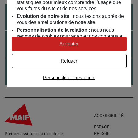
statistiques pour mieux comprendre l’usage que
vous faites du site et de nos services
du
04
/
07
/
2020
au
25
/
07
/
2020
Evolution de notre site
: nous testons auprès de
Colore ton autruche
vous des améliorations de notre site
Personnalisation de la relation
: nous nous
servons de cookies pour adapter nos contenus et
EXPO
du
28
/
04
/
2020
au
31
/
07
/
2020
personnaliser nos offres
Accepter
Les vidéos de l’expo
Univers publicitaire
: nous utilisons avec nos
partenaires des cookies pour afficher des
Refuser
publicités personnalisées
EXPO
du
31
/
01
/
2020
au
30
/
07
/
2020
Connaître notre politique cookies et la liste de nos
Champs Libres
Personnaliser mes choix
partenaires
ACCESSIBILITÉ
ESPACE
PRESSE
Premier assureur du monde de