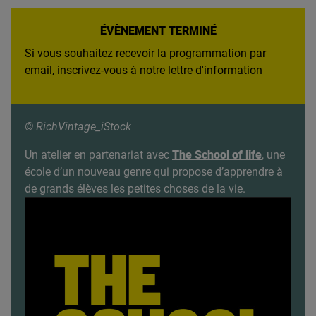
ÉVÈNEMENT TERMINÉ
Si vous souhaitez recevoir la programmation par
email,
inscrivez-vous à notre lettre d'information
© RichVintage_iStock
Un atelier en partenariat avec
The School of life
, une
école d’un nouveau genre qui propose d’apprendre à
de grands élèves les petites choses de la vie.