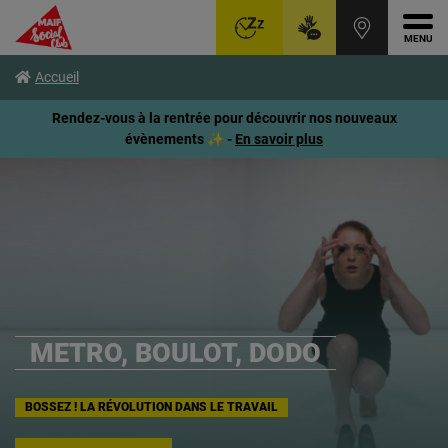
Ouvr
Aller
Voir
Voir
Accueil
au
le
le
menu
contenu
pied
Rendez-vous à la rentrée pour découvrir nos nouveaux
principal
de
évènements ✨ -
En savoir plus
page
METRO, BOULOT, DODO
BOSSEZ ! LA RÉVOLUTION DANS LE TRAVAIL