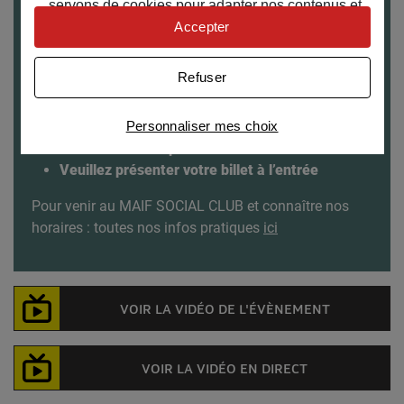
servons de cookies pour adapter nos contenus et
personnaliser nos offres
Accepter
Univers publicitaire
: nous utilisons avec nos
© Vinciane Verguethen
partenaires des cookies pour afficher des
Refuser
publicités personnalisées
Infos pratiques
Connaître notre politique cookies et la liste de nos
Personnaliser mes choix
Jeudi 22 mars de 19h à 22h
partenaires
Gratuit sur inscription
Veuillez présenter votre billet à l’entrée
Pour venir au MAIF SOCIAL CLUB et connaître nos
horaires : toutes nos infos pratiques
ici
VOIR LA VIDÉO DE L'ÉVÈNEMENT
VOIR LA VIDÉO EN DIRECT