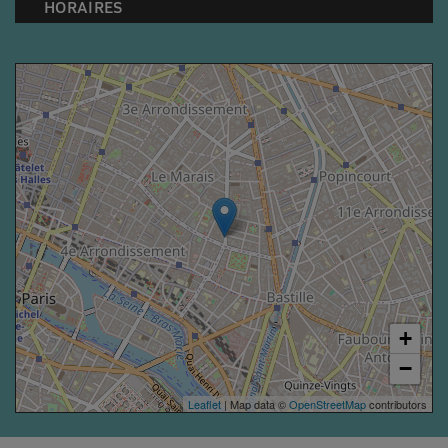
HORAIRES
+
−
Leaflet
| Map data ©
OpenStreetMap
contributors