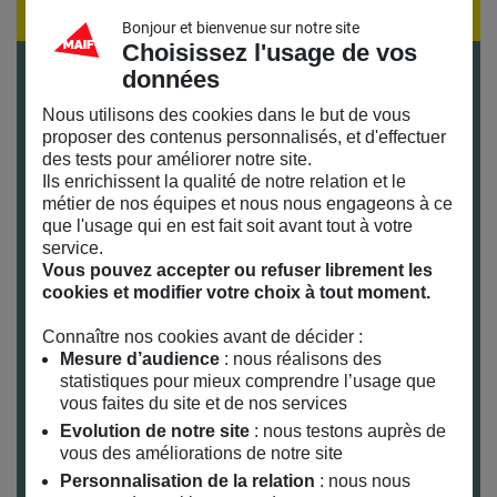
Bonjour et bienvenue sur notre site
Choisissez l'usage de vos
données
Revue de presse
Nous utilisons des cookies dans le but de vous
proposer des contenus personnalisés, et d'effectuer
des tests pour améliorer notre site.
Également seule sur scène, Leïla Gaudin joue, elle, la
Ils enrichissent la qualité de notre relation et le
carte de l’humour avec
cette heure du matin
.
métier de nos équipes et nous nous engageons à ce
que l'usage qui en est fait soit avant tout à votre
Transformée en
working girl
new-yorkaise qui
service.
s’apprête à partir au travail, robe noire à 1 500 dollars
Vous pouvez accepter ou refuser librement les
et chignon serré, elle mue cette figure stricte en
cookies et modifier votre choix à tout moment.
exploratrice des petits délires quotidiens, sursautant
en lançant ses épingles à cheveux comme des
Connaître nos cookies avant de décider :
Mesure d’audience
: nous réalisons des
bombes ou appelant Dieu à l’aide quand ses pieds
statistiques pour mieux comprendre l’usage que
refusent de rentrer dans ses escarpins (demande à
vous faites du site et de nos services
laquelle Jésus répond, évidemment). Une
Evolution de notre site
: nous testons auprès de
démonstration autant chorégraphiée que parlée, les
vous des améliorations de notre site
deux s’imbriquant à merveille.
mouvement.net
–
Personnalisation de la relation
: nous nous
par Eric Demey et Pascaline Vallée – Juin 2011