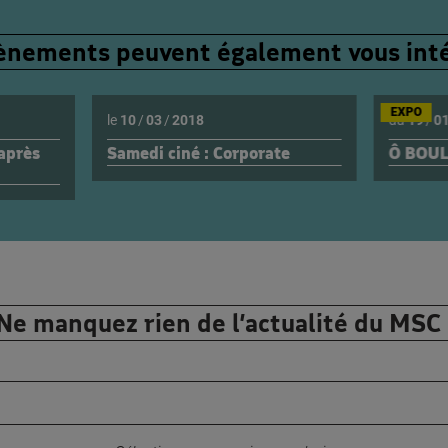
ènements peuvent également vous int
EXPO
le
10
/
03
/
2018
du
19
/
0
 après
Samedi ciné : Corporate
Ô BOUL
Ne manquez rien de l’actualité du MSC 
Votre adresse email :