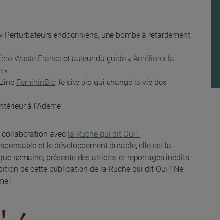
e « Perturbateurs endocriniens, une bombe à retardement
Zero Waste France
et auteur du guide «
Améliorer la
et
«
azine
FemininBio
, le site bio qui change la vie des
 intérieur à l’Ademe
n collaboration avec
la Ruche qui dit Oui !
sponsable et le développement durable, elle est la
que semaine, présente des articles et reportages inédits
ition de cette publication de la Ruche qui dit Oui ? Ne
me !