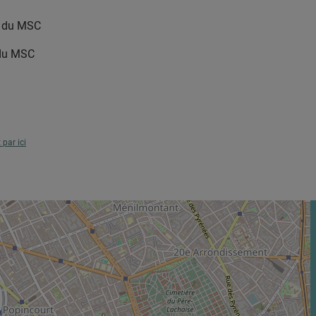
le du MSC
 du MSC
t par ici