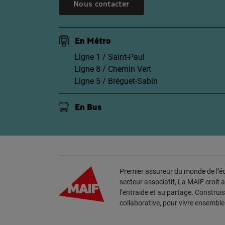
Nous contacter
En Métro
Ligne 1 / Saint-Paul
Ligne 8 / Chemin Vert
Ligne 5 / Bréguet-Sabin
En Bus
Premier assureur du monde de l’édu
secteur associatif, La MAIF croit 
l’entraide et au partage. Construi
collaborative, pour vivre ensembl