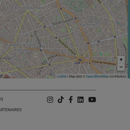
+
−
Leaflet
| Map data ©
OpenStreetMap
contributors
Instagram
Tiktok
Facebook
Linkedin
YouTube
AQ
ARTENAIRES