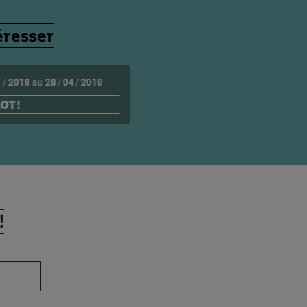
éresser
1
/
2018
au
28
/
04
/
2018
OT !
!