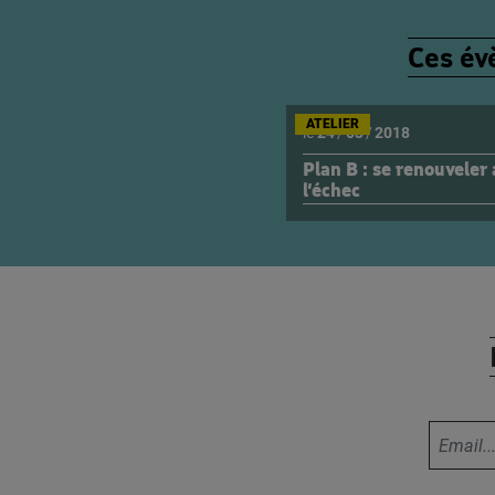
Ces év
ATELIER
le
24
/
03
/
2018
Plan B : se renouveler
l’échec