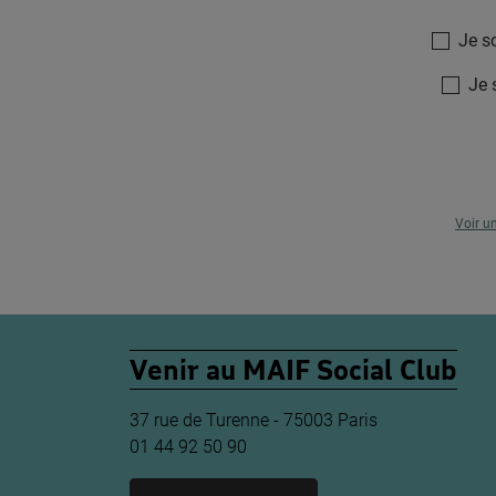
Je s
Je 
Voir u
Venir au MAIF Social Club
37 rue de Turenne - 75003 Paris
01 44 92 50 90