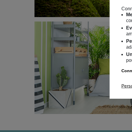
Conn
Me
co
Ev
am
Pe
ad
Un
po
Conna
Pers