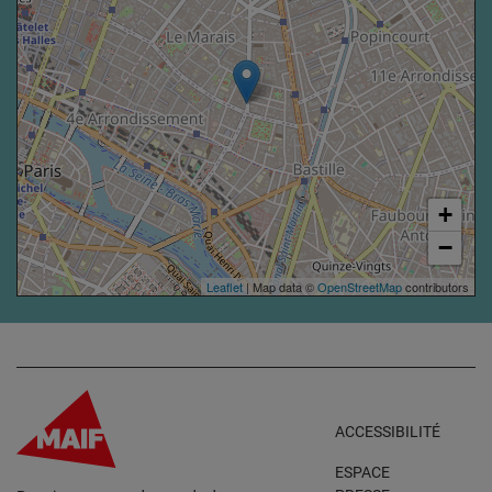
+
−
Leaflet
| Map data ©
OpenStreetMap
contributors
ACCESSIBILITÉ
ESPACE