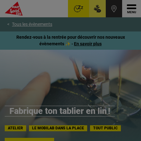
Ouvr
Aller
Voir
Voir
Tous les évènements
au
le
le
menu
contenu
pied
Rendez-vous à la rentrée pour découvrir nos nouveaux
principal
de
évènements ✨ -
En savoir plus
page
Fabrique ton tablier en lin !
ATELIER
LE MOBILAB DANS LA PLACE
TOUT PUBLIC