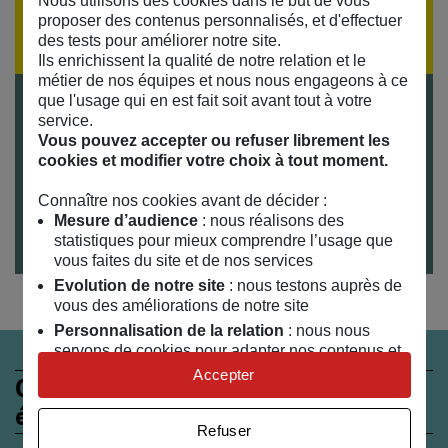
Si vous souhaitez recevoir la programmation par
Nous utilisons des cookies dans le but de vous
proposer des contenus personnalisés, et d'effectuer
email,
inscrivez-vous à notre lettre d'information
des tests pour améliorer notre site.
Ils enrichissent la qualité de notre relation et le
métier de nos équipes et nous nous engageons à ce
que l'usage qui en est fait soit avant tout à votre
Tarifs
service.
Gratuit sur inscription
Vous pouvez accepter ou refuser librement les
cookies et modifier votre choix à tout moment.
Durée
3 heures
Connaître nos cookies avant de décider :
Publics
Mesure d’audience
: nous réalisons des
Tout public
statistiques pour mieux comprendre l’usage que
vous faites du site et de nos services
Evolution de notre site
: nous testons auprès de
vous des améliorations de notre site
Personnalisation de la relation
: nous nous
servons de cookies pour adapter nos contenus et
personnaliser nos offres
Accepter
Ces évènements peuvent
Univers publicitaire
: nous utilisons avec nos
également vous intéresser
partenaires des cookies pour afficher des
Refuser
publicités personnalisées