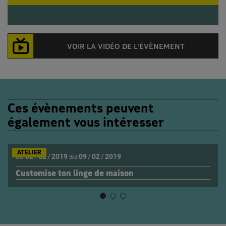
VOIR LA VIDÉO DE L'ÉVÈNEMENT
Ces évènements peuvent
également vous intéresser
ATELIER
du
02
/
02
/
2019
au
09
/
02
/
2019
Customise ton linge de maison