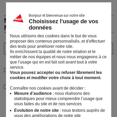
Bonjour et bienvenue sur notre site
Ne manquez rien de l’actualité du
Choisissez l'usage de vos
MSC !
données
Nous utilisons des cookies dans le but de vous
proposer des contenus personnalisés, et d'effectuer
Votre adresse email :
des tests pour améliorer notre site.
Ils enrichissent la qualité de notre relation et le
métier de nos équipes et nous nous engageons à ce
Sélectionner au moins un choix
que l'usage qui en est fait soit avant tout à votre
service.
Je souhaite recevoir les informations de la
Vous pouvez accepter ou refuser librement les
programmation culturelle du MSC
cookies et modifier votre choix à tout moment.
Je souhaite également recevoir les alertes des ventes
Connaître nos cookies avant de décider :
découvertes du MSC
Mesure d’audience
: nous réalisons des
statistiques pour mieux comprendre l’usage que
vous faites du site et de nos services
Evolution de notre site
: nous testons auprès de
Valider
vous des améliorations de notre site