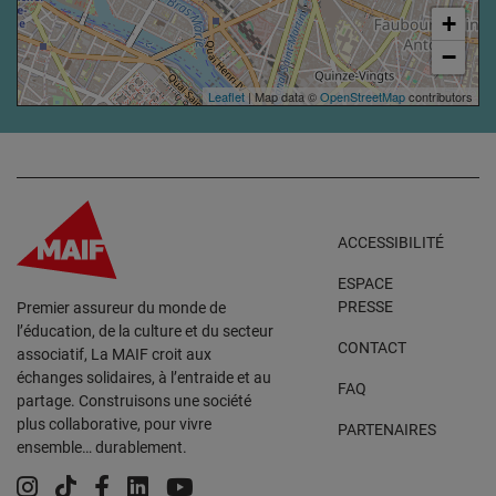
+
−
Leaflet
| Map data ©
OpenStreetMap
contributors
ACCESSIBILITÉ
ESPACE
PRESSE
Premier assureur du monde de
l’éducation, de la culture et du secteur
CONTACT
associatif, La MAIF croit aux
échanges solidaires, à l’entraide et au
FAQ
partage. Construisons une société
plus collaborative, pour vivre
PARTENAIRES
ensemble… durablement.
Instagram
Tiktok
Facebook
Linkedin
YouTube