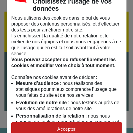
Choisissez l'usage de vos
données
Nous utilisons des cookies dans le but de vous
ÉVÈNEMENT TERMINÉ
proposer des contenus personnalisés, et d'effectuer
des tests pour améliorer notre site.
Si vous souhaitez recevoir la programmation par
Ils enrichissent la qualité de notre relation et le
email,
inscrivez-vous à notre lettre d'information
métier de nos équipes et nous nous engageons à ce
que l'usage qui en est fait soit avant tout à votre
service.
Vous pouvez accepter ou refuser librement les
Tarifs
cookies et modifier votre choix à tout moment.
Gratuit sur inscription
Connaître nos cookies avant de décider :
Durée
Mesure d’audience
: nous réalisons des
1h30
statistiques pour mieux comprendre l’usage que
Publics
vous faites du site et de nos services
Adultes
Evolution de notre site
: nous testons auprès de
vous des améliorations de notre site
Personnalisation de la relation
: nous nous
servons de cookies pour adapter nos contenus et
personnaliser nos offres
Accepter