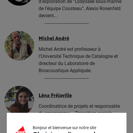
d’exploration de “L’odyssée sous-marine
de l’équipe Cousteau”, Alexis Rosenfeld
devient…
Michel André
Michel André est professeur à
l’Université Technique de Catalogne et
directeur du Laboratoire de
Bioacoustique Appliquée.
Léna Fréjaville
Coordinatrice de projets et responsable
du programme – Transition sociale
écologique des pêches chez BLOOM…
Bonjour et bienvenue sur notre site