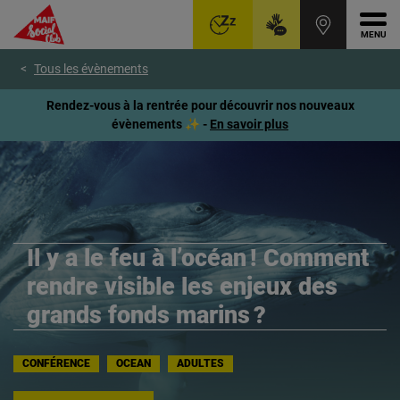
Ouvr
Aller
Voir
Voir
Tous les évènements
au
le
le
menu
contenu
pied
Rendez-vous à la rentrée pour découvrir nos nouveaux
principal
de
évènements ✨ -
En savoir plus
page
Il y a le feu à l’océan ! Comment
rendre visible les enjeux des
grands fonds marins ?
CONFÉRENCE
OCEAN
ADULTES