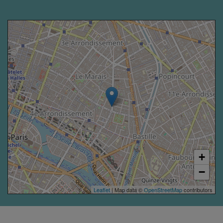
+
−
Leaflet
| Map data ©
OpenStreetMap
contributors