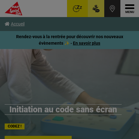
Ouvr
Aller
Voir
Voir
Accueil
au
le
le
menu
contenu
pied
Rendez-vous à la rentrée pour découvrir nos nouveaux
principal
de
évènements ✨ -
En savoir plus
page
Initiation au code sans écran
CODEZ !