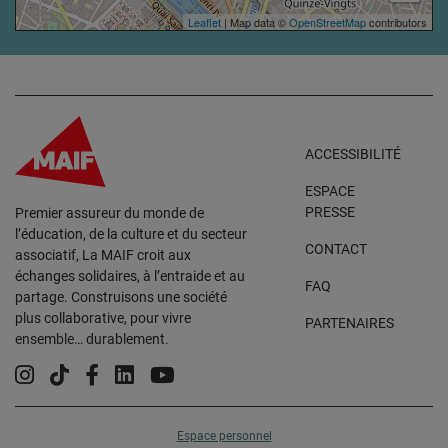
Leaflet
| Map data ©
OpenStreetMap
contributors
ACCESSIBILITÉ
ESPACE
PRESSE
Premier assureur du monde de
l’éducation, de la culture et du secteur
CONTACT
associatif, La MAIF croit aux
échanges solidaires, à l’entraide et au
FAQ
partage. Construisons une société
plus collaborative, pour vivre
PARTENAIRES
ensemble… durablement.
Instagram
Tiktok
Facebook
Linkedin
YouTube
Espace personnel