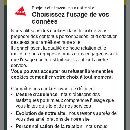
Bonjour et bienvenue sur notre site
Choisissez l'usage de vos
© DR
données
Des ateliers animés par
COLORI
Nous utilisons des cookies dans le but de vous
proposer des contenus personnalisés, et d'effectuer
des tests pour améliorer notre site.
Ils enrichissent la qualité de notre relation et le
métier de nos équipes et nous nous engageons à ce
que l'usage qui en est fait soit avant tout à votre
service.
Infos pratiques :
Vous pouvez accepter ou refuser librement les
cookies et modifier votre choix à tout moment.
Samedi 2 et 9 juin de 16h à 17h30
De 3 à 6 ans
Connaître nos cookies avant de décider :
Durée : 1h30
Mesure d’audience
: nous réalisons des
statistiques pour mieux comprendre l’usage que
Gratuit sur inscription
vous faites du site et de nos services
Veuillez présenter votre billet à l’entrée
Evolution de notre site
: nous testons auprès de
Pour venir au MAIF SOCIAL CLUB et connaître nos
vous des améliorations de notre site
horaires : toutes nos infos pratiques
ici
Personnalisation de la relation
: nous nous