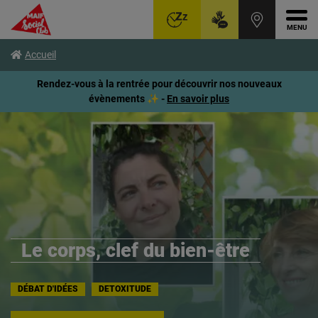
Ouvr
Aller
Voir
Voir
Accueil
au
le
le
menu
contenu
pied
Rendez-vous à la rentrée pour découvrir nos nouveaux
principal
de
évènements ✨ -
En savoir plus
page
Le corps, clef du bien-être
DÉBAT D'IDÉES
DETOXITUDE