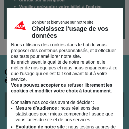
Veuillez présenter votre billet à l’entrée
Pour venir au MAIF SOCIAL CLUB et connaître nos
Bonjour et bienvenue sur notre site
horaires : toutes nos infos pratiques
ici
Choisissez l'usage de vos
données
Nous utilisons des cookies dans le but de vous
proposer des contenus personnalisés, et d'effectuer
des tests pour améliorer notre site.
Ils enrichissent la qualité de notre relation et le
métier de nos équipes et nous nous engageons à ce
Ces évènements peuvent
que l'usage qui en est fait soit avant tout à votre
également vous intéresser
service.
Vous pouvez accepter ou refuser librement les
cookies et modifier votre choix à tout moment.
DÉBAT D'IDÉES
le
04
/
07
/
2019
Connaître nos cookies avant de décider :
Mesure d’audience
: nous réalisons des
Le bonheur issu de la liberté d’être soi
statistiques pour mieux comprendre l’usage que
vous faites du site et de nos services
Evolution de notre site
: nous testons auprès de