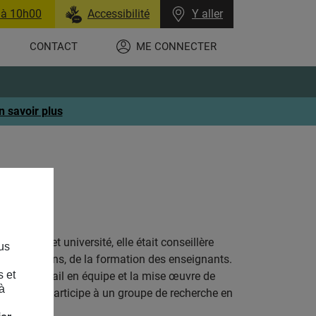
 à 10h00
Accessibilité
Y aller
CONTACT
ME CONNECTER
n savoir plus
e, lycée et université, elle était conseillère
us
res missions, de la formation des enseignants.
s et
ner le travail en équipe et la mise œuvre de
à
irque. Elle participe à un groupe de recherche en