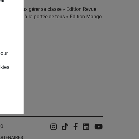
ier
’école, mieux gérer sa classe » Edition Revue
e bien être à la portée de tous » Edition Mango
pour
okies
Instagram
Tiktok
Facebook
Linkedin
YouTube
AQ
ARTENAIRES