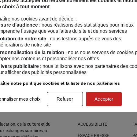
 pouvez accepter ou refuser librement les cookies et modif
e choix à tout moment.
eure de « Pratiques corporelles de bien être, mieux apprendre à l
 2013 et » 7 minutes par jour pour être en forme, 70 exercices d
aître nos cookies avant de décider :
17.
sure d’audience
: nous réalisons des statistiques pour mieux
mprendre l’usage que vous faites du site et de nos services
olution de notre site
: nous testons auprès de vous des
éliorations de notre site
rsonnalisation de la relation
: nous nous servons de cookies 
apter nos contenus et personnaliser nos offres
ivers publicitaire
: nous utilisons avec nos partenaires des co
ur afficher des publicités personnalisées
T D'IDÉES
1
/
05
/
2019
au
03
/
07
/
2019
ître notre politique cookies et la liste de nos partenaires
orps, clef du bien-être
onnaliser mes choix
Refuser
Accepter
cation, de la culture et du
ACCESSIBILITÉ
F
aux échanges solidaires, à
ESPACE PRESSE
P