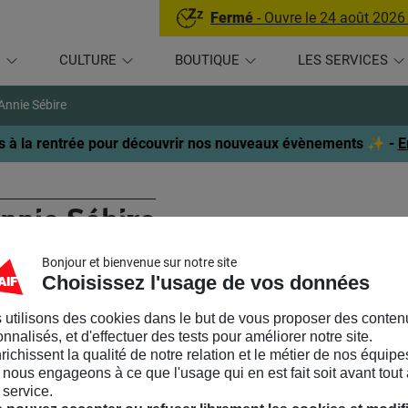
Fermé
- Ouvre le 24 août 2026
U
CULTURE
BOUTIQUE
LES SERVICES
Annie Sébire
 à la rentrée pour découvrir nos nouveaux évènements ✨ -
E
nnie Sébire
Bonjour et bienvenue sur notre site
GRÉGÉE D’EPS
Choisissez l'usage de vos données
ie Sébire
est agrégée d’EPS. Après avoir été professeure en collèg
 utilisons des cookies dans le but de vous proposer des conten
agogique départementale en EPS à Paris en charge, parmi d’aut
nnalisés, et d'effectuer des tests pour améliorer notre site.
nrichissent la qualité de notre relation et le métier de nos équipe
e a contribué à l’élaboration d’outils de formation pour accompag
nous engageons à ce que l'usage qui en est fait soit avant tout 
tiques corporelles artistiques telles que la danse et les arts du c
 service.
hropologie de la danse au CNRS.