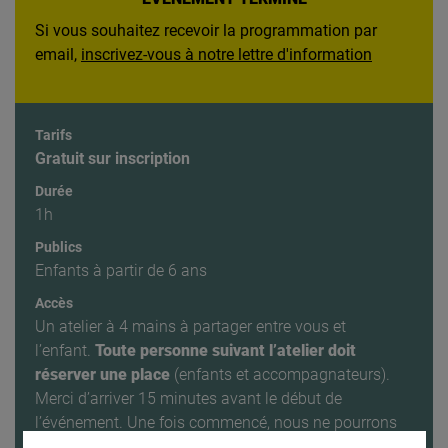
Si vous souhaitez recevoir la programmation par
email,
inscrivez-vous à notre lettre d'information
Tarifs
Gratuit sur inscription
Durée
1h
Publics
Enfants à partir de 6 ans
Accès
Un atelier à 4 mains à partager entre vous et
l’enfant.
Toute personne suivant l’atelier doit
réserver une place
(enfants et accompagnateurs).
Merci d’arriver 15 minutes avant le début de
l’événement. Une fois commencé, nous ne pourrons
pas vous en garantir l’accès.