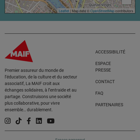
Leaflet
| Map data ©
OpenStreetMap
contributors
ACCESSIBILITÉ
ESPACE
PRESSE
Premier assureur du monde de
l’éducation, de la culture et du secteur
CONTACT
associatif, La MAIF croit aux
échanges solidaires, à l’entraide et au
FAQ
partage. Construisons une société
plus collaborative, pour vivre
PARTENAIRES
ensemble… durablement.
Instagram
Tiktok
Facebook
Linkedin
YouTube