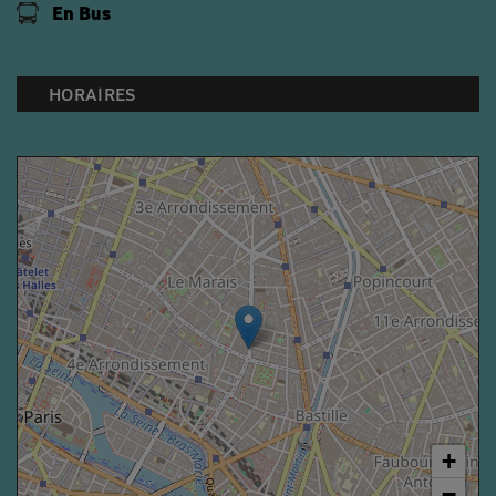
En Bus
HORAIRES
+
−