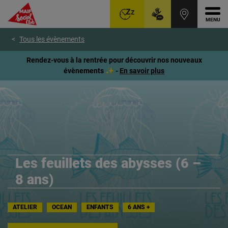
Ouvr
Aller
Voir
Voir
Tous les évènements
au
le
le
menu
contenu
pied
Rendez-vous à la rentrée pour découvrir nos nouveaux
principal
de
évènements ✨ -
En savoir plus
page
Les feuillets des abysses (6 –
8 ans)
ATELIER
OCEAN
ENFANTS
6 ANS +