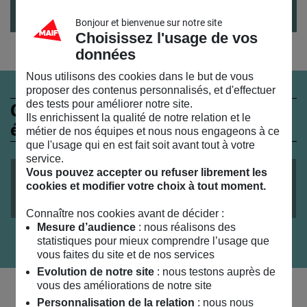
Bonjour et bienvenue sur notre site
Choisissez l'usage de vos
données
Nous utilisons des cookies dans le but de vous
proposer des contenus personnalisés, et d'effectuer
des tests pour améliorer notre site.
Ces évènements peuvent
Ils enrichissent la qualité de notre relation et le
également vous intéresser
métier de nos équipes et nous nous engageons à ce
que l'usage qui en est fait soit avant tout à votre
service.
MUSIQUE
VISITE
TOUT PUBLIC
Vous pouvez accepter ou refuser librement les
le
25
/
07
/
2026
cookies et modifier votre choix à tout moment.
Visites musicales de l’exposition « Voir la mer »
Connaître nos cookies avant de décider :
Mesure d’audience
: nous réalisons des
statistiques pour mieux comprendre l’usage que
vous faites du site et de nos services
Evolution de notre site
: nous testons auprès de
vous des améliorations de notre site
Personnalisation de la relation
: nous nous