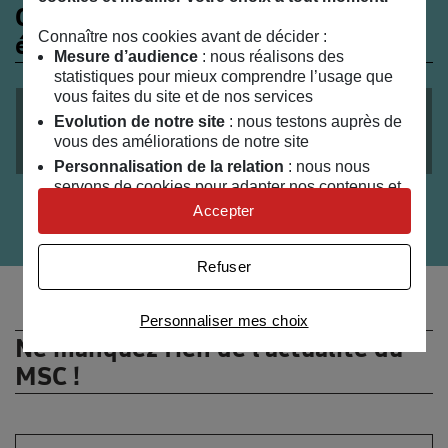
Ces évènements peuvent
Connaître nos cookies avant de décider :
également vous intéresser
Mesure d’audience
: nous réalisons des
statistiques pour mieux comprendre l’usage que
vous faites du site et de nos services
VISITE
TOUT PUBLIC
le
12
/
11
/
2022
Evolution de notre site
: nous testons auprès de
vous des améliorations de notre site
Balade avec l’homme Chevreuil
Personnalisation de la relation
: nous nous
servons de cookies pour adapter nos contenus et
personnaliser nos offres
Accepter
Univers publicitaire
: nous utilisons avec nos
partenaires des cookies pour afficher des
Refuser
publicités personnalisées
Connaître notre politique cookies et la liste de nos
Personnaliser mes choix
partenaires
Ne manquez rien de l’actualité du
MSC !
Votre adresse email :