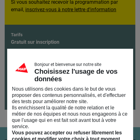
Si vous souhaitez recevoir la programmation par
email,
inscrivez-vous à notre lettre d'information
Tarifs
Gratuit sur inscription
Durée
1h30
Bonjour et bienvenue sur notre site
Publics
Choisissez l'usage de vos
Tout public
données
Accès
Nous utilisons des cookies dans le but de vous
proposer des contenus personnalisés, et d'effectuer
des tests pour améliorer notre site.
Ils enrichissent la qualité de notre relation et le
métier de nos équipes et nous nous engageons à ce
que l'usage qui en est fait soit avant tout à votre
service.
Vous pouvez accepter ou refuser librement les
cookies et modifier votre choix à tout moment.