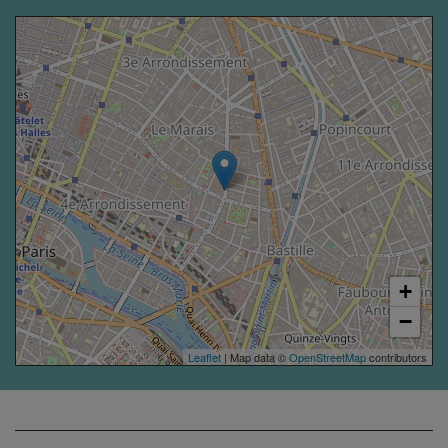
+
−
Leaflet
| Map data ©
OpenStreetMap
contributors