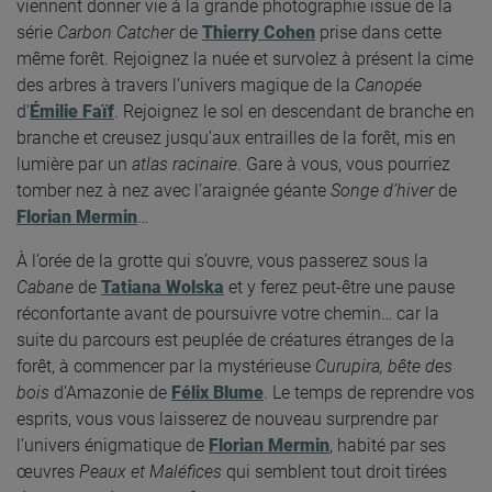
viennent donner vie à la grande photographie issue de la
série
Carbon Catcher
de
Thierry Cohen
prise dans cette
même forêt. Rejoignez la nuée et survolez à présent la cime
des arbres à travers l’univers magique de la
Canopée
d’
Émilie Faïf
. Rejoignez le sol en descendant de branche en
branche et creusez jusqu’aux entrailles de la forêt, mis en
lumière par un
atlas racinaire
. Gare à vous, vous pourriez
tomber nez à nez avec l’araignée géante
Songe d’hiver
de
Florian Mermin
…
À l’orée de la grotte qui s’ouvre, vous passerez sous la
Cabane
de
Tatiana Wolska
et y ferez peut-être une pause
réconfortante avant de poursuivre votre chemin… car la
suite du parcours est peuplée de créatures étranges de la
forêt, à commencer par la mystérieuse
Curupira, bête des
bois
d’Amazonie de
Félix Blume
. Le temps de reprendre vos
esprits, vous vous laisserez de nouveau surprendre par
l’univers énigmatique de
Florian Mermin
, habité par ses
œuvres
Peaux et Maléfices
qui semblent tout droit tirées