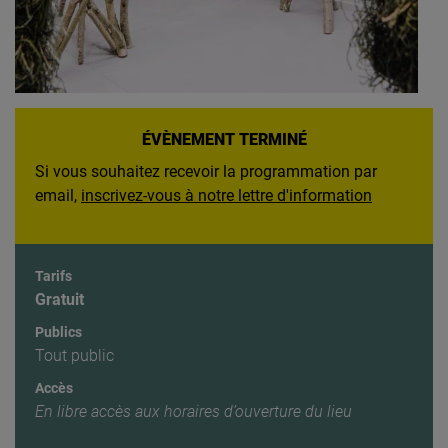
ÉVÈNEMENT TERMINÉ
Si vous souhaitez recevoir la programmation par
email,
inscrivez-vous à notre lettre d'information
Tarifs
Gratuit
Publics
Tout public
Accès
En libre accès aux horaires d’ouverture du lieu