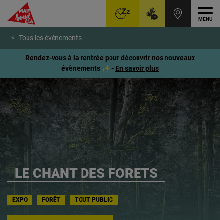
Ouvr
Aller
Voir
Voir
Tous les évènements
au
le
le
menu
contenu
pied
Rendez-vous à la rentrée pour découvrir nos nouveaux
principal
de
évènements ✨ -
En savoir plus
page
LE CHANT DES FORETS
EXPO
FORÊT
TOUT PUBLIC