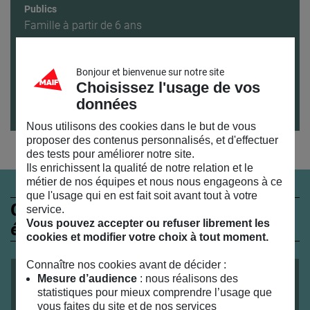
Publics
Famille à partir de 6 ans
Accès
Un atelier à 4 mains à partager entre vous et
Bonjour et bienvenue sur notre site
l’enfant.
Toute personne suivant l’atelier doit
Choisissez l'usage de vos
réserver une place
(enfants et accompagnateurs).
données
Nous utilisons des cookies dans le but de vous
proposer des contenus personnalisés, et d'effectuer
des tests pour améliorer notre site.
Ils enrichissent la qualité de notre relation et le
métier de nos équipes et nous nous engageons à ce
que l'usage qui en est fait soit avant tout à votre
Ces évènements peuvent
service.
Vous pouvez accepter ou refuser librement les
également vous intéresser
cookies et modifier votre choix à tout moment.
Connaître nos cookies avant de décider :
ATELIER
TOUT PUBLIC
du
17
/
10
/
2026
au
03
/
04
/
2027
Mesure d’audience
: nous réalisons des
statistiques pour mieux comprendre l’usage que
Célébrons nos résistances
vous faites du site et de nos services