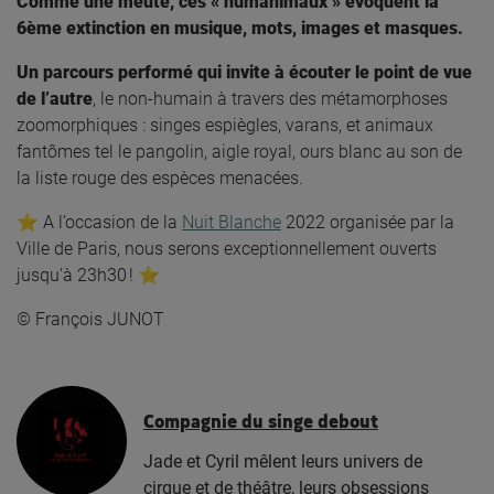
Comme une meute, ces « humanimaux »
évoquent la
6
ème
extinction
en musique, mots, images et masques.
Un parcours performé qui invite à écouter le point de vue
de l’autre
, le non-humain à travers des métamorphoses
zoomorphiques : singes espiègles, varans, et animaux
fantômes tel le pangolin, aigle royal, ours blanc au son de
la liste rouge des espèces menacées.
⭐️ A l’occasion de la
Nuit Blanche
2022 organisée par la
Ville de Paris, nous serons exceptionnellement ouverts
jusqu’à 23h30 ! ⭐️
© François JUNOT
Compagnie du singe debout
Jade et Cyril mêlent leurs univers de
cirque et de théâtre, leurs obsessions