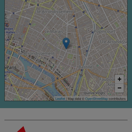
+
−
Leaflet
| Map data ©
OpenStreetMap
contributors