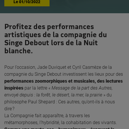
Le
01/10/2022
Profitez des performances
artistiques de la compagnie du
Singe Debout lors de la Nuit
blanche.
Pour l’occasion, Jade
Duviquet
et
Cyril
Casmèze
de la
compagnie du
S
inge
D
ebout investi
ssent
les lieux pour des
performances
zoomorphiques et musicales
, des lectures
inspirées
par la lettre «
Message de la part des Autres,
envoyé depuis : la forêt, le désert, la mer, la prairie
» du
philosophe Paul
Shepard
:
Ces autres, qu’ont-ils à nous
dire ?
La Compagnie fait
apparaître
, à travers les
métamorphoses, l’
hybridite
́, la cohabitation des vivants.