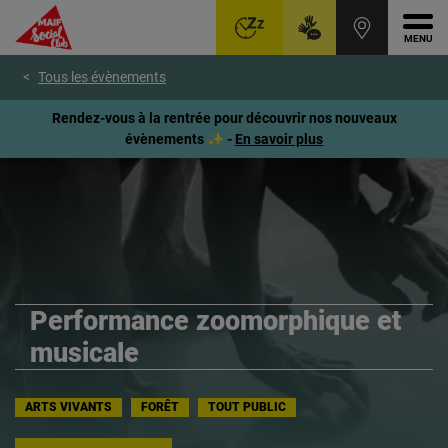
Ouvr
Aller
Voir
Voir
Tous les évènements
au
le
le
menu
contenu
pied
Rendez-vous à la rentrée pour découvrir nos nouveaux
principal
de
évènements ✨ -
En savoir plus
page
Performance zoomorphique et
musicale
ARTS VIVANTS
FORÊT
TOUT PUBLIC