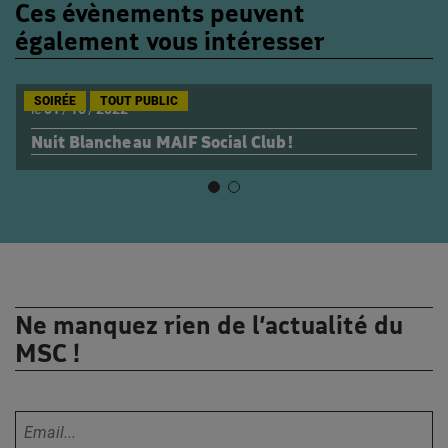
Ces évènements peuvent
également vous intéresser
SOIRÉE
TOUT PUBLIC
le
01
/
10
/
2022
Nuit Blanche au MAIF Social Club !
Ne manquez rien de l’actualité du
MSC !
Votre adresse email :