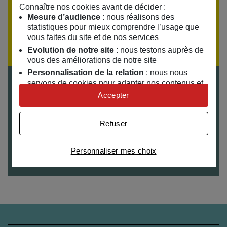
Connaître nos cookies avant de décider :
ÉVÈNEMENT TERMINÉ
Mesure d’audience
: nous réalisons des
statistiques pour mieux comprendre l’usage que
Si vous souhaitez recevoir la programmation par
vous faites du site et de nos services
email,
inscrivez-vous à notre lettre d'information
Evolution de notre site
: nous testons auprès de
vous des améliorations de notre site
Personnalisation de la relation
: nous nous
servons de cookies pour adapter nos contenus et
Tarifs
personnaliser nos offres
Entrée libre
Accepter
Univers publicitaire
: nous utilisons avec nos
Publics
partenaires des cookies pour afficher des
Tout public
Refuser
publicités personnalisées
Accès
Connaître notre politique cookies et la liste de nos
Personnaliser mes choix
Expériences de 18h à 23h
partenaires