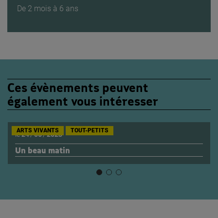
De 2 mois à 6 ans
Ces évènements peuvent
également vous intéresser
ARTS VIVANTS
TOUT-PETITS
le
24
/
06
/
2023
Un beau matin