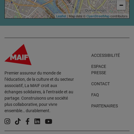
−
Leaflet
| Map data ©
OpenStreetMap
contributors
ACCESSIBILITÉ
ESPACE
PRESSE
Premier assureur du monde de
l’éducation, de la culture et du secteur
CONTACT
associatif, La MAIF croit aux
échanges solidaires, à l’entraide et au
FAQ
partage. Construisons une société
plus collaborative, pour vivre
PARTENAIRES
ensemble… durablement.
Instagram
Tiktok
Facebook
Linkedin
YouTube