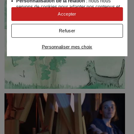
Personnalisation de la relation
: nous nous
servons de cookies pour adapter nos contenus et
personnaliser nos offres
Accepter
Univers publicitaire
: nous utilisons avec nos
partenaires des cookies pour afficher des
Refuser
publicités personnalisées
Connaître notre politique cookies et la liste de nos
Personnaliser mes choix
partenaires