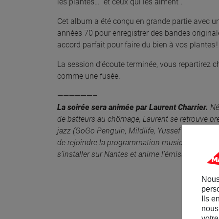
les plantes… “et ceux qui les aiment”.
Cet album a été conçu en grande partie avec un
années 70 pour enregistrer des bandes originales
accord parfait pour faire du bien à vos plantes 
La session d’écoute terminée, vous repartirez c
comme une fusée.
——————–
La soirée sera animée par Laurent Charrier.
Né
de batteurs au chômage, Laurent se retrouve pr
jazz (GoGo Penguin, Mildlife, Yussef Kamaal). Da
de rejoindre la programmation musicale de Fip, q
s’installer sur Nantes et anime l’émission Le T
Nous
perso
Ils e
nous 
votre