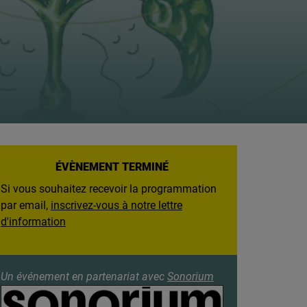
ÉVÈNEMENT TERMINÉ
Si vous souhaitez recevoir la programmation
par email,
inscrivez-vous à notre lettre
d'information
Un événement en partenariat avec
Sonorium