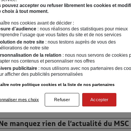
 pouvez accepter ou refuser librement les cookies et modif
e choix à tout moment.
aître nos cookies avant de décider :
sure d’audience
: nous réalisons des statistiques pour mieux
mprendre l’usage que vous faites du site et de nos services
olution de notre site
: nous testons auprès de vous des
ènements peuvent également vous int
éliorations de notre site
rsonnalisation de la relation
: nous nous servons de cookies 
apter nos contenus et personnaliser nos offres
le
20
/
06
/
2020
ivers publicitaire
: nous utilisons avec nos partenaires des co
YKIMNAR +3°C (You Know
ur afficher des publicités personnalisées
I’M Not A Robot)
ître notre politique cookies et la liste de nos partenaires
onnaliser mes choix
Refuser
Accepter
Ne manquez rien de l’actualité du MSC 