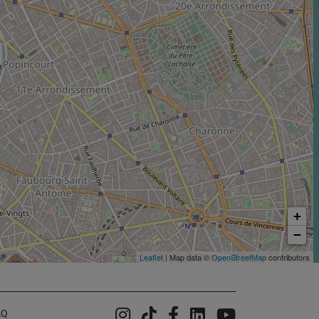
+
−
Leaflet
| Map data ©
OpenStreetMap
contributors
Instagram
Tiktok
Facebook
Linkedin
YouTube
AQ