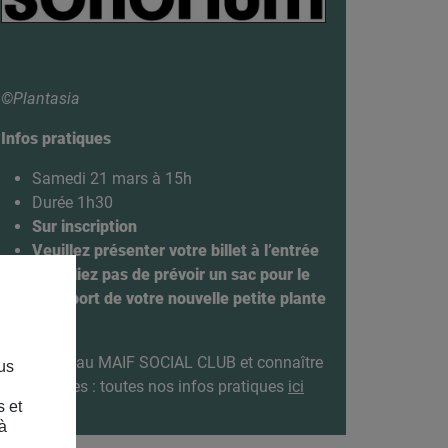
©Plantasia
Infos pratiques
Samedi 21 mars à 15h
Durée 1h30
Sur inscription
Veuillez présenter votre billet à l’entrée
N’oubliez pas de prévoir un sac pour le
transport de votre nouvelle petite plante
verte
Pour venir au MAIF SOCIAL CLUB et connaître
us
nos horaires : toutes nos infos pratiques
ici
s et
à