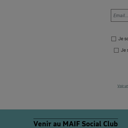
Je s
Je 
Voir u
Venir au MAIF Social Club