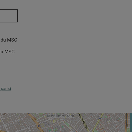
le du MSC
 du MSC
t par ici