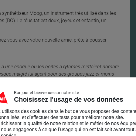
 synthétiseur Moog, un instrument très utilisé dans les
 (BO). Le réusltat est doux, joyeux et enfantin, un
!
hez vous avec votre nouvelle amie, prête à pousser
 à une époque où les boîtes à rythmes mettaient nombre
esque malgré lui agent pour des groupes jazz et moins
ns le même temps, il s’initie à la radio sur Jet FM avant
u’il alimentera pendant 7 ans. En 2018, il revient
Bonjour et bienvenue sur notre site
our Du Disque sur Jet FM.
Choisissez l'usage de vos données
 utilisons des cookies dans le but de vous proposer des conten
nnalisés, et d'effectuer des tests pour améliorer notre site.
nrichissent la qualité de notre relation et le métier de nos équipe
nous engageons à ce que l'usage qui en est fait soit avant tout 
 service.