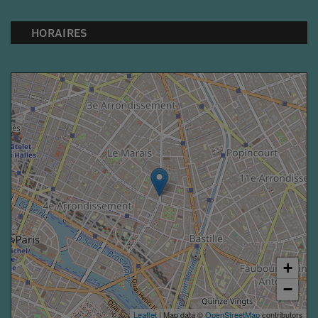
HORAIRES
+
−
Leaflet
| Map data ©
OpenStreetMap
contributors