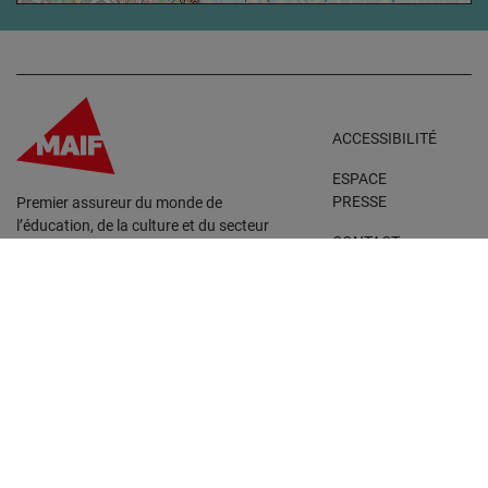
ACCESSIBILITÉ
ESPACE
PRESSE
Premier assureur du monde de
l’éducation, de la culture et du secteur
CONTACT
associatif, La MAIF croit aux
échanges solidaires, à l’entraide et au
FAQ
partage. Construisons une société
plus collaborative, pour vivre
PARTENAIRES
ensemble… durablement.
Instagram
Tiktok
Facebook
Linkedin
YouTube
Espace personnel
Politique de confidentialité
Conditions générales d’utilisation