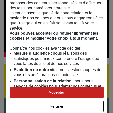
proposer des contenus personnalisés, et d'effectuer
des tests pour améliorer notre site.
Ils enrichissent la qualité de notre relation et le
métier de nos équipes et nous nous engageons à ce
que l'usage qui en est fait soit avant tout à votre
service.
Vous pouvez accepter ou refuser librement les
cookies et modifier votre choix à tout moment.
Connaître nos cookies avant de décider :
Mesure d’audience
: nous réalisons des
statistiques pour mieux comprendre l’usage que
vous faites du site et de nos services
Evolution de notre site
: nous testons auprès de
ÉVÈNEMENT TERMINÉ
vous des améliorations de notre site
Si vous souhaitez recevoir la programmation par
Personnalisation de la relation
: nous nous
email,
inscrivez-vous à notre lettre d'information
servons de cookies pour adapter nos contenus et
personnaliser nos offres
Accepter
Univers publicitaire
: nous utilisons avec nos
partenaires des cookies pour afficher des
Refuser
Tarifs
publicités personnalisées
Gratuit sur inscription