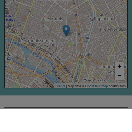
+
−
Leaflet
| Map data ©
OpenStreetMap
contributors
ACCESSIBILITÉ