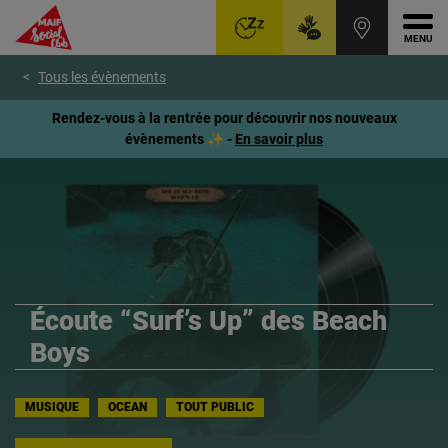
Ouvr
Aller
Voir
Voir
Tous les évènements
au
le
le
menu
contenu
pied
Rendez-vous à la rentrée pour découvrir nos nouveaux
principal
de
évènements ✨ -
En savoir plus
page
Écoute “Surf’s Up” des Beach
Boys
MUSIQUE
OCEAN
TOUT PUBLIC