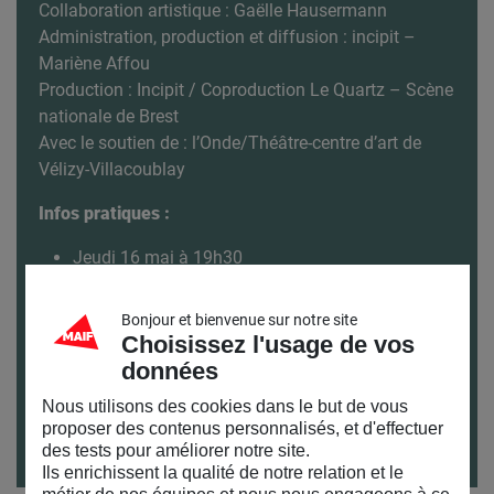
Collaboration artistique : Gaëlle Hausermann
Administration, production et diffusion : incipit –
Mariène Affou
Production : Incipit / Coproduction Le Quartz – Scène
nationale de Brest
Avec le soutien de : l’Onde/Théâtre-centre d’art de
Vélizy-Villacoublay
Infos pratiques :
Jeudi 16 mai à 19h30
Durée : 1h
A partir de 15 ans
Bonjour et bienvenue sur notre site
Gratuit sur inscription
Choisissez l'usage de vos
Veuillez présenter votre billet à l’entrée
données
Pour venir au MAIF SOCIAL CLUB et connaître nos
Nous utilisons des cookies dans le but de vous
proposer des contenus personnalisés, et d'effectuer
horaires : toutes nos infos pratiques
ici
des tests pour améliorer notre site.
Ils enrichissent la qualité de notre relation et le