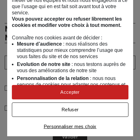
métier de nos équipes et nous nous engageons à ce
que l'usage qui en est fait soit avant tout à votre
service.
Vous pouvez accepter ou refuser librement les
cookies et modifier votre choix à tout moment.
Ne manquez rien de l’actualité du
MSC !
Connaître nos cookies avant de décider :
Mesure d’audience
: nous réalisons des
statistiques pour mieux comprendre l’usage que
vous faites du site et de nos services
Votre adresse email :
Evolution de notre site
: nous testons auprès de
vous des améliorations de notre site
Sélectionner au moins un choix
Personnalisation de la relation
: nous nous
servons de cookies pour adapter nos contenus et
Je souhaite recevoir les informations de la
personnaliser nos offres
Accepter
programmation culturelle du MSC
Univers publicitaire
: nous utilisons avec nos
partenaires des cookies pour afficher des
Je souhaite également recevoir les alertes des ventes
Refuser
publicités personnalisées
découvertes du MSC
Connaître notre politique cookies et la liste de nos
Personnaliser mes choix
partenaires
Valider