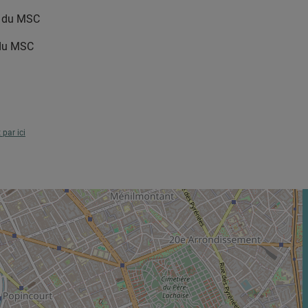
le du MSC
 du MSC
t par ici