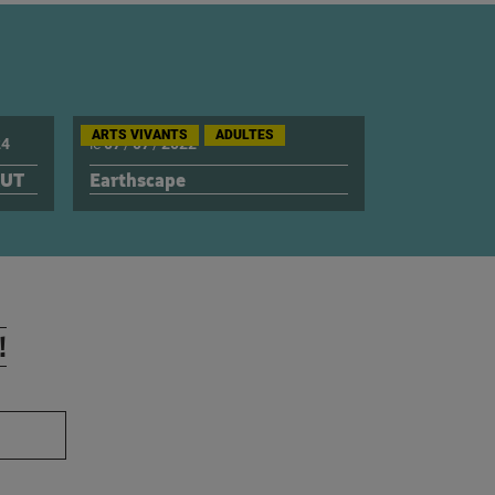
ARTS VIVANTS
ADULTES
24
le
07
/
07
/
2022
AUT
Earthscape
!