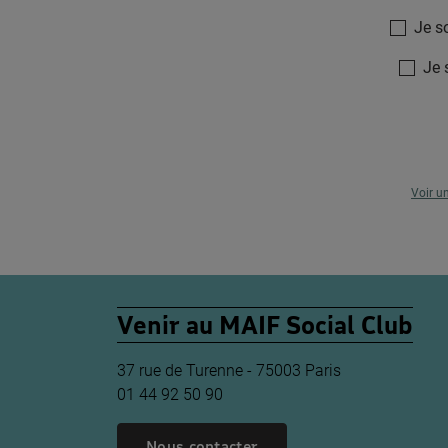
Je s
Je 
Voir u
Venir au MAIF Social Club
37 rue de Turenne - 75003 Paris
01 44 92 50 90
Nous contacter