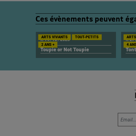
Ces évènements peuvent éga
ARTS VIVANTS
TOUT-PETITS
ARTS
le
14
/
10
/
2023
le
27
2 ANS +
4 ANS
Toupie or Not Toupie
Ton