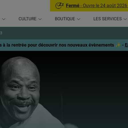
Fermé
- Ouvre le 24 août 2026
U
CULTURE
BOUTIQUE
LES SERVICES
23
 à la rentrée pour découvrir nos nouveaux évènements ✨ -
E