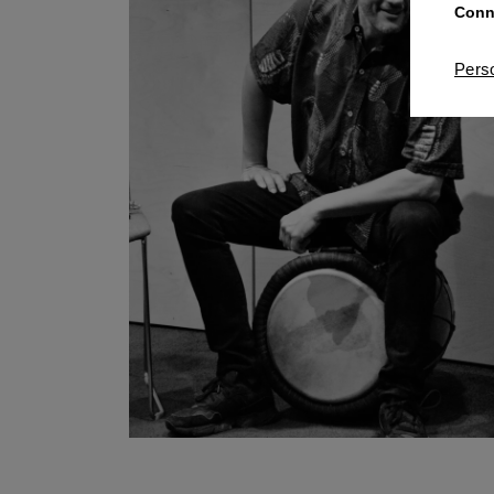
Conna
Pers