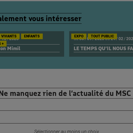
lement vous intéresser
 VIVANTS
ENFANTS
EXPO
TOUT PUBLIC
/
10
/
2023
du
30
/
09
/
2023
au
24
/
02
/
20
 +
ton Mimil
LE TEMPS QU’IL NOUS F
Ne manquez rien de l’actualité du MSC 
Votre adresse email :
Sélectionner au moins un choix