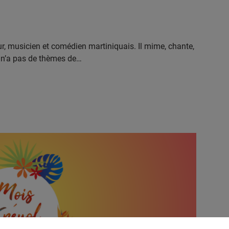
ur, musicien et comédien martiniquais. Il mime, chante,
Il n’a pas de thèmes de…