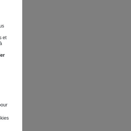
us
s et
à
ier
pour
okies