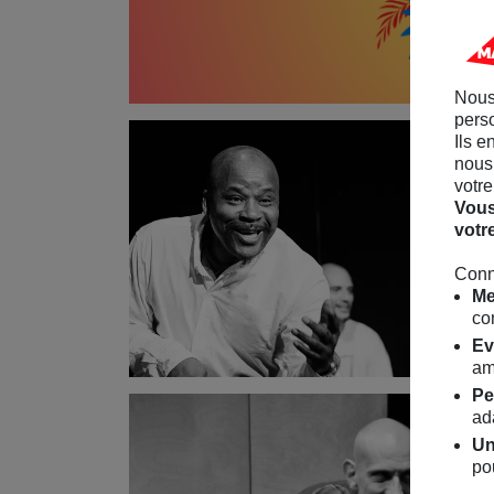
Nous
perso
Ils e
nous 
votre
Vous
votr
Conn
Me
co
Ev
am
Pe
ad
Un
po