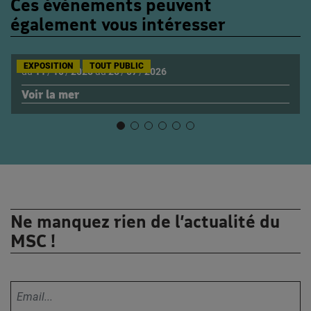
Ces évènements peuvent
également vous intéresser
EXPOSITION
TOUT PUBLIC
du
11
/
10
/
2025
au
25
/
07
/
2026
Voir la mer
Ne manquez rien de l’actualité du
MSC !
Votre adresse email :