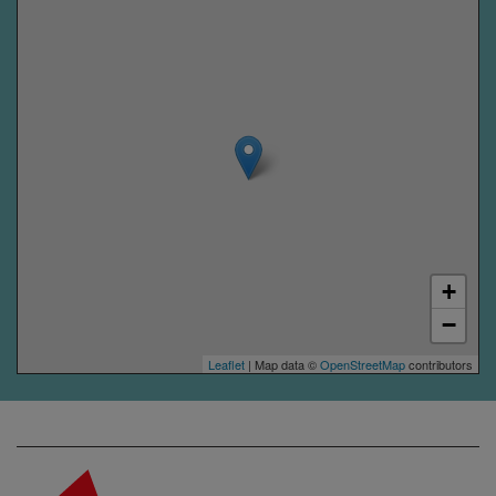
+
−
Leaflet
| Map data ©
OpenStreetMap
contributors