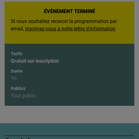
ÉVÈNEMENT TERMINÉ
Si vous souhaitez recevoir la programmation par
email,
inscrivez-vous à notre lettre d'information
Tarifs
Gratuit sur inscription
Durée
1h
Publics
Tout public