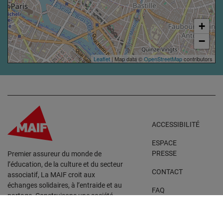
+
−
Leaflet
| Map data ©
OpenStreetMap
contributors
ACCESSIBILITÉ
ESPACE
PRESSE
Premier assureur du monde de
l’éducation, de la culture et du secteur
CONTACT
associatif, La MAIF croit aux
échanges solidaires, à l’entraide et au
FAQ
partage. Construisons une société
plus collaborative, pour vivre
PARTENAIRES
ensemble… durablement.