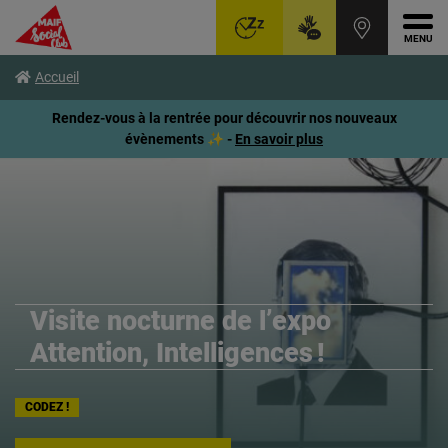
Ouvr
Aller
Voir
Voir
Accueil
au
le
le
menu
contenu
pied
Rendez-vous à la rentrée pour découvrir nos nouveaux
principal
de
évènements ✨ -
En savoir plus
page
Visite nocturne de l’expo
Attention, Intelligences !
CODEZ !