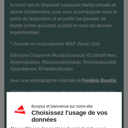
le miroir
est un dispositif associant réalité virtuelle et
œuvre collaborative, pour vous accompagner dans la
sortie de l’exposition et accueillir les pensées de
toutes sortes qu’auront suscité en vous les œuvres
expérimentées.
* Oeuvres en co-production MAIF Social Club
©Antoine Chapon et NicolasGourault
, ©Collectif Item,
©yannnguema, ©lauracoutorosado, ©nicolasboudier,
©jeanfremiot, ©FrédéricRavatin
Avec une scénographie originale de
Frédéric Ravatin
.
Attention Intelligences !
a été conçue et imaginée par
l’
Atelier Arts Sciences
, plateforme de recherche et de
création commune au
CEA
et à l’
Hexagone Scène
Bonjour et bienvenue sur notre site
Choisissez l'usage de vos
Nationale Arts Sciences
.
données