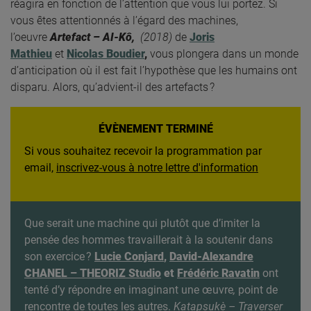
réagira en fonction de l’attention que vous lui portez. Si
vous êtes attentionnés à l’égard des machines,
l’oeuvre
Artefact –
AI-Kô,
(2018)
de
Joris
Mathieu
et
Nicolas Boudier
,
vous plongera dans un monde
d’anticipation où il est fait l’hypothèse que les humains ont
disparu. Alors, qu’advient-il des artefacts ?
ÉVÈNEMENT TERMINÉ
Si vous souhaitez recevoir la programmation par
email,
inscrivez-vous à notre lettre d'information
Que serait une machine qui plutôt que d’imiter la
pensée des hommes travaillerait à la soutenir dans
son exercice ?
Lucie Conjard
,
David-Alexandre
CHANEL – THEORIZ Studio
et
Frédéric Ravatin
ont
tenté d’y répondre en imaginant une œuvre
,
point de
rencontre de toutes les autres.
Katapsukè – Traverser