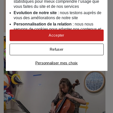
statistiques pour mieux comprendre l’usage que
vous faites du site et de nos services
Evolution de notre site
: nous testons auprès de
vous des améliorations de notre site
Personnalisation de la relation
: nous nous
servons de cookies pour adapter nos contenus et
personnaliser nos offres
Accepter
Univers publicitaire
: nous utilisons avec nos
partenaires des cookies pour afficher des
Refuser
publicités personnalisées
Connaître notre politique cookies et la liste de nos
Personnaliser mes choix
partenaires