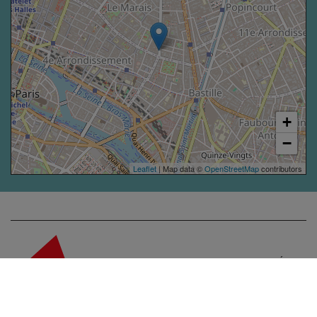
+
−
Leaflet
| Map data ©
OpenStreetMap
contributors
ACCESSIBILITÉ
ESPACE
PRESSE
Premier assureur du monde de