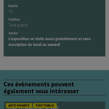
Durée
1h
Publics
Tout public
Accès
L’exposition se visite aussi gratuitement et sans
inscription du lundi au samedi
Ces évènements peuvent
également vous intéresser
ARTS VIVANTS
TOUT PUBLIC
du
30
/
11
/
2023
au
02
/
12
/
2023