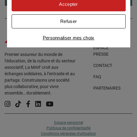
personnaliser nos offres
Accepter
Univers publicitaire
: nous utilisons avec nos
partenaires des cookies pour afficher des
Refuser
publicités personnalisées
Connaître notre politique cookies et la liste de nos
ACCESSIBILITÉ
Personnaliser mes choix
partenaires
ESPACE
PRESSE
Premier assureur du monde de
l’éducation, de la culture et du secteur
CONTACT
associatif, La MAIF croit aux
échanges solidaires, à l’entraide et au
FAQ
partage. Construisons une société
plus collaborative, pour vivre
PARTENAIRES
ensemble… durablement.
Instagram
Tiktok
Facebook
Linkedin
YouTube
Espace personnel
Politique de confidentialité
Conditions générales d’utilisation