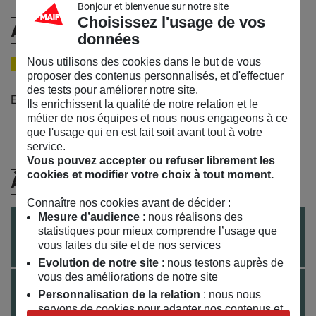
Bonjour et bienvenue sur notre site
Choisissez l'usage de vos
Agathe Gerbaud
données
Nous utilisons des cookies dans le but de vous
ETUDIANTE EN MASTER DESIGN CULINAIRE ESAD DE REIMS
proposer des contenus personnalisés, et d'effectuer
des tests pour améliorer notre site.
Etudiante en Master Design Culinaire ESAD de Reims
Ils enrichissent la qualité de notre relation et le
métier de nos équipes et nous nous engageons à ce
que l'usage qui en est fait soit avant tout à votre
service.
Vous pouvez accepter ou refuser librement les
cookies et modifier votre choix à tout moment.
À (Re)Découvrir
Connaître nos cookies avant de décider :
Mesure d’audience
: nous réalisons des
TEMPS FORT
TOUT PUBLIC
du
26
/
11
/
2021
au
27
/
11
/
2021
statistiques pour mieux comprendre l’usage que
vous faites du site et de nos services
Kombo Wakame
Evolution de notre site
: nous testons auprès de
vous des améliorations de notre site
EXPOSITION
TOUT PUBLIC
du
01
/
10
/
2021
au
29
/
01
/
2022
Personnalisation de la relation
: nous nous
De mer et d’eau dulse
servons de cookies pour adapter nos contenus et