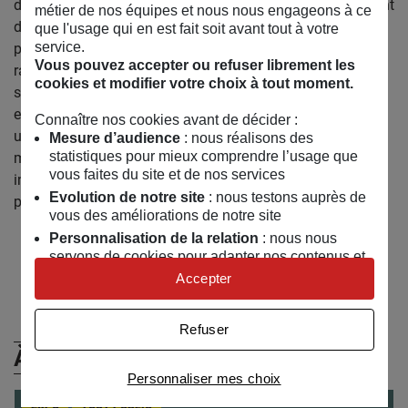
d’une manière contemporaine, personnelle, en s’appropriant
métier de nos équipes et nous nous engageons à ce
des codes du classicisme occidental. A travers ces
que l'usage qui en est fait soit avant tout à votre
service.
productions, Beya Gille Gacha tend à marier les
Vous pouvez accepter ou refuser librement les
raffinements africains et européens. En utilisant les perles,
cookies et modifier votre choix à tout moment.
symboles de richesse, comme épiderme de ses sculptures,
elle souhaite défendre le fait que chaque être humain ait
Connaître nos cookies avant de décider :
une valeur. Elle lie chacune de ses œuvres à des courts
Mesure d’audience
: nous réalisons des
statistiques pour mieux comprendre l’usage que
métrages et des photographies, et propose ainsi des
vous faites du site et de nos services
installations qui illustrent son questionnement de manière
Evolution de notre site
: nous testons auprès de
plus complexe.
vous des améliorations de notre site
Personnalisation de la relation
: nous nous
Retrouvez Beya Gille Gacha sur :
servons de cookies pour adapter nos contenus et
Twitter
Facebook
Instagram
personnaliser nos offres
Accepter
Univers publicitaire
: nous utilisons avec nos
partenaires des cookies pour afficher des
Refuser
publicités personnalisées
À (Re)Découvrir
Connaître notre politique cookies et la liste de nos
Personnaliser mes choix
partenaires
EXPO
TOUT PUBLIC