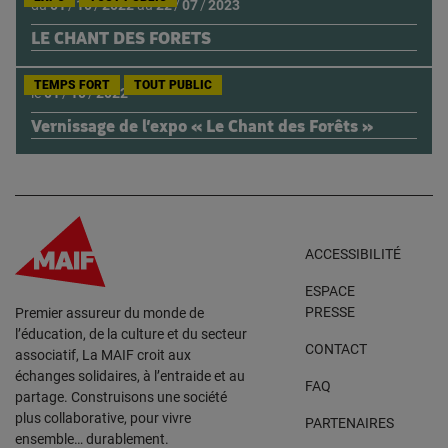
du
01
/
10
/
2022
au
22
/
07
/
2023
LE CHANT DES FORETS
TEMPS FORT
TOUT PUBLIC
le
01
/
10
/
2022
Vernissage de l’expo « Le Chant des Forêts »
ACCESSIBILITÉ
ESPACE
PRESSE
Premier assureur du monde de
l’éducation, de la culture et du secteur
CONTACT
associatif, La MAIF croit aux
échanges solidaires, à l’entraide et au
FAQ
partage. Construisons une société
plus collaborative, pour vivre
PARTENAIRES
ensemble… durablement.