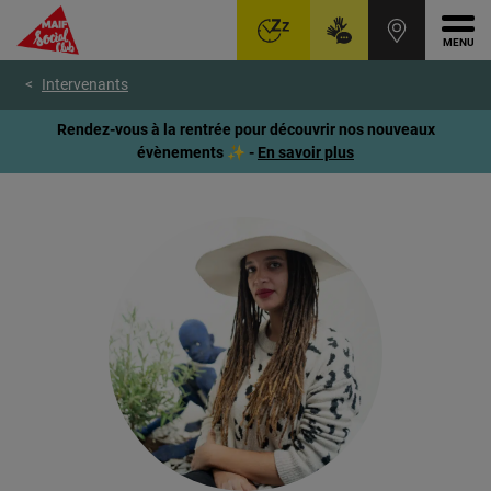
Ouvr
Aller
Voir
Voir
Intervenants
au
le
le
menu
contenu
pied
Rendez-vous à la rentrée pour découvrir nos nouveaux
principal
de
évènements ✨ -
En savoir plus
page