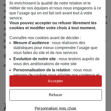
Ils enrichissent la qualité de notre relation et le
exposition consacrée à
La Vérité des visages
, elle entame
métier de nos équipes et nous nous engageons à ce
une méditation sur l’identité et l’incarnation qu’elle
que l'usage qui en est fait soit avant tout à votre
poursuivra dans de nombreuses autres expositions comme
service.
Humans, Curieux face-à-face, Bouche B
. Son exposition très
Vous pouvez accepter ou refuser librement les
cookies et modifier votre choix à tout moment.
appréciée
Find Yourself
présentée à Art up Lille en 2019 a
donné lieu à plusieurs autres expositions à la Galerie du
Connaître nos cookies avant de décider :
jour Agnès b. à Paris, la galerie 836M à San Francisco et la
Mesure d’audience
: nous réalisons des
galerie Loo & Lou à Paris.
statistiques pour mieux comprendre l’usage que
vous faites du site et de nos services
Site web
Evolution de notre site
: nous testons auprès de
vous des améliorations de notre site
Crédit photo ©
: Jean-Louis Carli / MAIF
Personnalisation de la relation
: nous nous
servons de cookies pour adapter nos contenus et
Retrouvez Élisabeth Daynès sur :
personnaliser nos offres
Accepter
Instagram
Univers publicitaire
: nous utilisons avec nos
partenaires des cookies pour afficher des
Refuser
publicités personnalisées
Connaître notre politique cookies et la liste de nos
À (Re)Découvrir
Personnaliser mes choix
partenaires