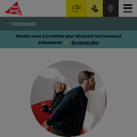
Ouvr
Aller
Voir
Voir
Intervenants
au
le
le
menu
contenu
pied
Rendez-vous à la rentrée pour découvrir nos nouveaux
principal
de
évènements ✨ -
En savoir plus
page