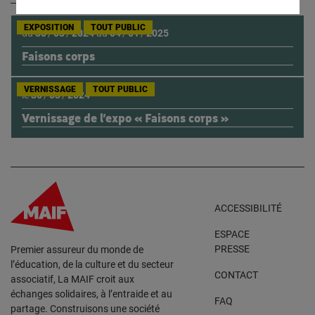
EXPOSITION
TOUT PUBLIC
du
30
/
03
/
2024
au
04
/
01
/
2025
Faisons corps
VERNISSAGE
TOUT PUBLIC
le
30
/
03
/
2024
Vernissage de l’expo « Faisons corps »
ACCESSIBILITÉ
ESPACE
PRESSE
Premier assureur du monde de
l’éducation, de la culture et du secteur
CONTACT
associatif, La MAIF croit aux
échanges solidaires, à l’entraide et au
FAQ
partage. Construisons une société