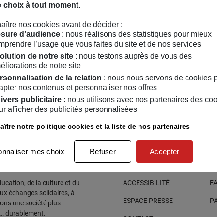
e choix à tout moment.
 conduit à explorer et à utiliser des matériaux durables impliqua
2021, le collectif présentait une exposition personnelle au Mus
aître nos cookies avant de décider :
sure d’audience
: nous réalisons des statistiques pour mieux
mprendre l’usage que vous faites du site et de nos services
olution de notre site
: nous testons auprès de vous des
éliorations de notre site
rsonnalisation de la relation
: nous nous servons de cookies 
apter nos contenus et personnaliser nos offres
ivers publicitaire
: nous utilisons avec nos partenaires des co
PS FORT
TOUT PUBLIC
/
10
/
2022
ur afficher des publicités personnalisées
nissage de l’expo « Le
ître notre politique cookies et la liste de nos partenaires
nt des Forêts »
onnaliser mes choix
Refuser
Accepter
cation, de la culture et du
ACCESSIBILITÉ
F
aux échanges solidaires, à
ESPACE PRESSE
P
sons une société plus
e… durablement.