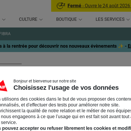
Fermé
- Ouvre le 24 août 2026
U
CULTURE
BOUTIQUE
LES SERVICES
FIBRA
 à la rentrée pour découvrir nos nouveaux évènements ✨ -
E
IBRA
Bonjour et bienvenue sur notre site
LLECTIF D'ARTISTES
Choisissez l'usage de vos données
 utilisons des cookies dans le but de vous proposer des conten
BRA
est un collectif artistique de femmes péruviennes fondé en 
nnalisés, et d'effectuer des tests pour améliorer notre site.
ge et Gabriela Flores del Pozo. Dans leur travail, la producti
nrichissent la qualité de notre relation et le métier de nos équipe
cessus collaboratif et interdisciplinaire qui mêle recherche, savo
nous engageons à ce que l'usage qui en est fait soit avant tout 
ssons nos pratiques et nous renforçons ainsi nous-mêmes. A tr
 service.
nectons et échangeons dans et avec notre environnement ». Leur
 pouvez accepter ou refuser librement les cookies et modif