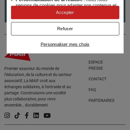
servons de cookies pour adapter nos contenus et
Comment les images augmentées profitent-elles à
personnaliser nos offres
Accepter
la société ?
Univers publicitaire
: nous utilisons avec nos
partenaires des cookies pour afficher des
Refuser
publicités personnalisées
Connaître notre politique cookies et la liste de nos
Personnaliser mes choix
partenaires
ACCESSIBILITÉ
ESPACE
PRESSE
Premier assureur du monde de
l’éducation, de la culture et du secteur
CONTACT
associatif, La MAIF croit aux
échanges solidaires, à l’entraide et au
FAQ
partage. Construisons une société
plus collaborative, pour vivre
PARTENAIRES
ensemble… durablement.
Instagram
Tiktok
Facebook
Linkedin
YouTube