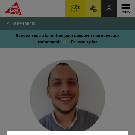
Ouvr
Aller
Voir
Voir
Intervenants
au
le
le
menu
contenu
pied
Rendez-vous à la rentrée pour découvrir nos nouveaux
principal
de
évènements ✨ -
En savoir plus
page