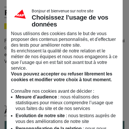
Frédéric Lecompte
Bonjour et bienvenue sur notre site
Choisissez l'usage de vos
données
CO-FONDATEUR STUDIO BACKLIGHT
Nous utilisons des cookies dans le but de vous
proposer des contenus personnalisés, et d'effectuer
Frédéric Lecompte est co-fondateur du studio Backlight, qui
des tests pour améliorer notre site.
conçoit et développe depuis 2008 des contenus innovants
Ils enrichissent la qualité de notre relation et le
et digitaux, en animation, Réalité Augmentée et Réalité
métier de nos équipes et nous nous engageons à ce
Virtuelle.
que l'usage qui en est fait soit avant tout à votre
service.
Vous pouvez accepter ou refuser librement les
Retrouvez Frédéric Lecompte sur :
cookies et modifier votre choix à tout moment.
Email
Connaître nos cookies avant de décider :
Mesure d’audience
: nous réalisons des
statistiques pour mieux comprendre l’usage que
vous faites du site et de nos services
À (Re)Découvrir
Evolution de notre site
: nous testons auprès de
vous des améliorations de notre site
CONFÉRENCE
le
16
/
02
/
2017
Personnalisation de la relation
: nous nous