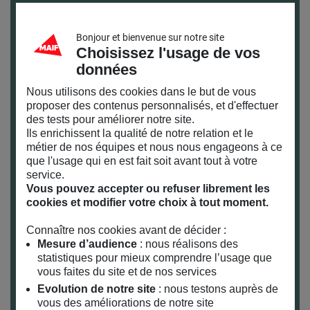
Alain Milon
, professeur de philosophie à
l’université Paris Ouest. Il abordera les
Bonjour et bienvenue sur notre site
bouleversements engendrés par la réalité virtuelle
Choisissez l'usage de vos
dans la perception du corps humain.
données
Nous utilisons des cookies dans le but de vous
Amaury Solignac
,
Directeur d’
I.C.E.B.E.R.G
proposer des contenus personnalisés, et d'effectuer
(Isolated and Confined Environments Behavior
des tests pour améliorer notre site.
and Emotions Research Group), société de
Ils enrichissent la qualité de notre relation et le
métier de nos équipes et nous nous engageons à ce
services spécialisée dans la réalité virtuelle. Il
que l'usage qui en est fait soit avant tout à votre
expliquera en quoi la technologie de l’image est
service.
un outil précieux dans la préparation
Vous pouvez accepter ou refuser librement les
psychologique à des situations de confinement
cookies et modifier votre choix à tout moment.
pour des astronautes ou des chercheurs en
Connaître nos cookies avant de décider :
Antarctique.
Mesure d’audience
: nous réalisons des
statistiques pour mieux comprendre l’usage que
Thomas Gregory
, chirurgien orthopédiste et
vous faites du site et de nos services
fondateur de la
Fondation Movéo
. Il explicitera
Evolution de notre site
: nous testons auprès de
comment les nouvelles technologies viennent
vous des améliorations de notre site