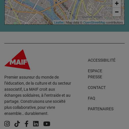
+
−
Leaflet
| Map data ©
OpenStreetMap
contributors
ACCESSIBILITÉ
ESPACE
PRESSE
Premier assureur du monde de
l’éducation, de la culture et du secteur
CONTACT
associatif, La MAIF croit aux
échanges solidaires, à l’entraide et au
FAQ
partage. Construisons une société
plus collaborative, pour vivre
PARTENAIRES
ensemble… durablement.
Instagram
Tiktok
Facebook
Linkedin
YouTube