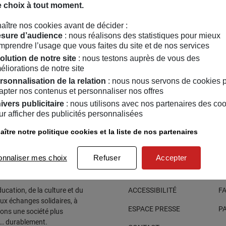
ème
la rue Amelot, chez Goguette à Paris 11
.
e choix à tout moment.
aître nos cookies avant de décider :
sure d’audience
: nous réalisons des statistiques pour mieux
mprendre l’usage que vous faites du site et de nos services
olution de notre site
: nous testons auprès de vous des
éliorations de notre site
rsonnalisation de la relation
: nous nous servons de cookies 
apter nos contenus et personnaliser nos offres
ivers publicitaire
: nous utilisons avec nos partenaires des co
ur afficher des publicités personnalisées
ître notre politique cookies et la liste de nos partenaires
onnaliser mes choix
Refuser
Accepter
cation, de la culture et du
ACCESSIBILITÉ
F
aux échanges solidaires, à
ESPACE PRESSE
P
sons une société plus
e… durablement.