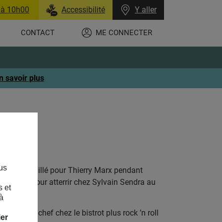
 à 10h00
Accessibilité
Y aller
CONTACT
ME CONNECTER
n savoir plus
us
s. Il a travaillé pour Thierry Marx pendant
Toutain, pour atterrir chez Sylvain Sendra au
s et
à
llement chef chez le bistrot plus rock ’n roll
ier