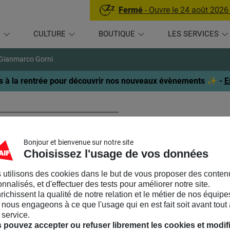
Fermé
- Ouvre le 24 août 2026
U
CULTURE
BOUTIQUE
LES SERVICES
Gianmarco Gorni
 à la rentrée pour découvrir nos nouveaux évènements ✨ -
E
ianmarco Gorni
Bonjour et bienvenue sur notre site
EF DE CUISINE
Choisissez l'usage de vos données
 utilisons des cookies dans le but de vous proposer des conten
lien d’origine,
Gianmarco Gorni
a déboulé en France il y a huit an
nnalisés, et d'effectuer des tests pour améliorer notre site.
tre ans avant de faire une escapade via les fourneaux de David 
nrichissent la qualité de notre relation et le métier de nos équipe
taurant Itinéraires.
nous engageons à ce que l'usage qui en est fait soit avant tout 
 service.
 de musique électro, new wave et disco/funk, Gianmarco est actue
 pouvez accepter ou refuser librement les cookies et modif