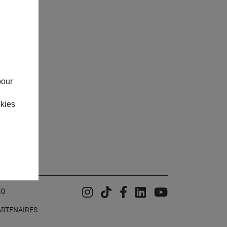
pour
okies
Instagram
Tiktok
Facebook
Linkedin
YouTube
AQ
ARTENAIRES