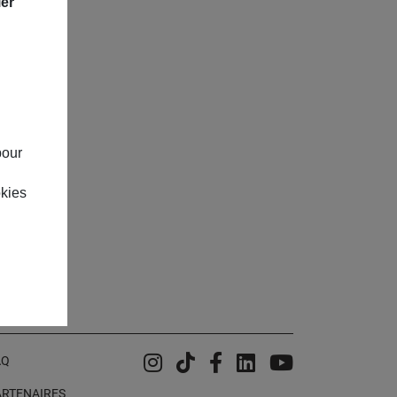
ier
pour
okies
22
Instagram
Tiktok
Facebook
Linkedin
YouTube
AQ
ARTENAIRES