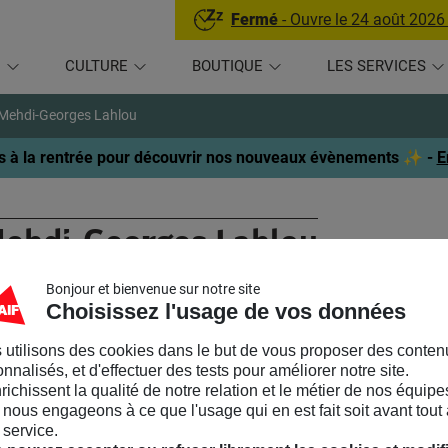
Fermé
- Ouvre le 24 août 2026
U
CULTURE
BOUTIQUE
LES SERVICES
Mehdi-Georges Lahlou
 à la rentrée pour découvrir nos nouveaux évènements ✨ -
E
ehdi-Georges Lahlou
Bonjour et bienvenue sur notre site
RTISTE
Choisissez l'usage de vos données
en 1983 aux Sables d’Olonne, Mehdi-Georges Lahlou vit et travaill
 utilisons des cookies dans le but de vous proposer des conten
rtiste, aussi transversale que sa gamme de supports (photographi
nnalisés, et d'effectuer des tests pour améliorer notre site.
nrichissent la qualité de notre relation et le métier de nos équipe
.) pose l’individu, le genre et la représentation au fondement d
nous engageons à ce que l'usage qui en est fait soit avant tout 
transgressives des corps et des objets émergent les zones dissim
 service.