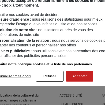
 pouvez accepter ou refuser librement les cookies et modif
e choix à tout moment.
van Put
aître nos cookies avant de décider :
sure d’audience
: nous réalisons des statistiques pour mieux
Instagram
rouvez Mehdi-Georges Lahlou sur :
mprendre l’usage que vous faites du site et de nos services
olution de notre site
: nous testons auprès de vous des
éliorations de notre site
rsonnalisation de la relation
: nous nous servons de cookies 
apter nos contenus et personnaliser nos offres
ivers publicitaire
: nous utilisons avec nos partenaires des co
ur afficher des publicités personnalisées
RÉE
TOUT PUBLIC
EXPO
TOUT PUBLIC
/
10
/
2021
du
01
/
10
/
2021
au
29
/
01
/
20
ître notre politique cookies et la liste de nos partenaires
MAIF Social Club fait Nuit
MATIERES A MIJOTER
nche !
onnaliser mes choix
Refuser
Accepter
cation, de la culture et du
ACCESSIBILITÉ
F
aux échanges solidaires, à
ESPACE PRESSE
P