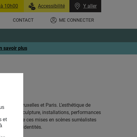
 à 10h00
Accessibilité
Y aller
CONTACT
ME CONNECTER
n savoir plus
e entre Bruxelles et Paris. L’esthétique de
us
e, vidéo, sculpture, installations, performances
s et
es œuvres. De ces mises en scènes surréalistes
à
ulées des identités.