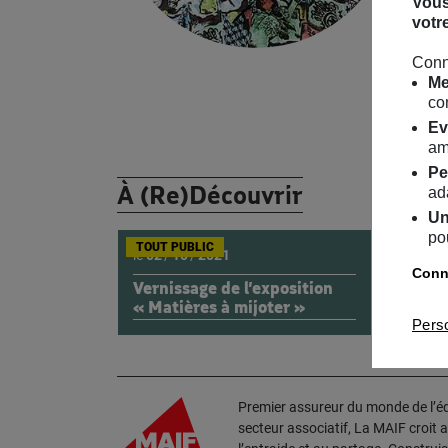
Vous
votr
© I
Conn
Me
Ret
co
Ev
am
Pe
À (Re)Découvrir
ad
Un
po
TOUT PUBLIC
SOI
le
02
/
10
/
2021
le
02
Conna
Vernissage de l’exposition
Le 
« Matières à mijoter »
Bla
Pers
Premier assureur du monde de l’édu
secteur associatif, La MAIF croit 