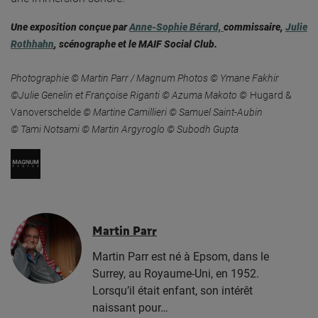
Une exposition conçue par
Anne-Sophie Bérard,
commissaire,
Julie
Rothhahn
,
scénographe et le MAIF Social Club.
Photographie © Martin Parr / Magnum Photos
©
Ym
a
ne
Fakhir
©Julie Genelin et Françoise Riganti
©
Azuma
Makoto
©
Hugard &
Vanoverschelde
© Martine Camillieri
© Samuel Saint-Aubin
©
Tami
Notsami
© Martin
Argyroglo ©
Subodh
Gupta
Martin Parr
Martin Parr est né à Epsom, dans le
Surrey, au Royaume-Uni, en 1952.
Lorsqu’il était enfant, son intérêt
naissant pour…