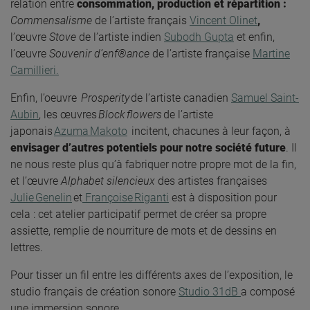
relation entre
consommation, production et répartition :
Commensalisme
de l’artiste français
Vincent Olinet
,
l
’œuvre
Stove
de l’artiste indien
Subodh Gupta
et enfin
,
l’œuvre
Souvenir d’enf®ance
de l’artiste française
Martine
Camillieri.
Enfin, l’oeuvre
Prosperity
de l’artiste canadien
Samuel Saint-
Aubin
, l
es œuvres
Block
flowers
de l’artiste
japonais
Azuma
Makoto
incitent, chacunes à leur façon, à
envisager d’autres potentiels pour notre société future
.
Il
ne nous reste plus qu’à fabriquer notre propre mot de la fin,
et l’œuvre
Alphabet silencieux
des artistes françaises
Julie
Genelin
et
Françoise
Riganti
est à disposition pour
cela : cet atelier participatif permet de créer sa propre
assiette, remplie de nourriture de mots et de dessins en
lettres.
Pour tisser un fil entre les différents axes de l’exposition, le
studio français de création sonore
Studio 31dB
a composé
une immersion sonore.