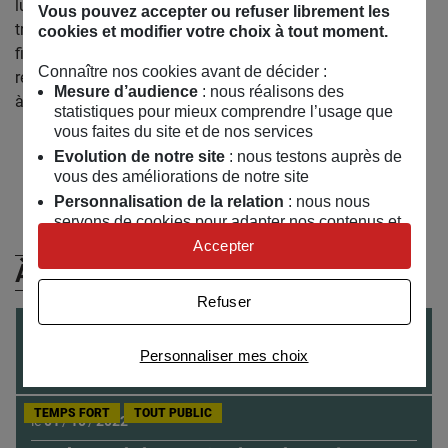
lui offrent depuis 30 ans la possibilité non pas de
Vous pouvez accepter ou refuser librement les
transformer une représentation immédiate du réel à des
cookies et modifier votre choix à tout moment.
fins purement spectaculaires ou esthétiques, mais d’y
Connaître nos cookies avant de décider :
réinjecter du sens dans le but de questionner notre rapport
Mesure d’audience
: nous réalisons des
à la réalité du monde qui nous entoure.
statistiques pour mieux comprendre l’usage que
vous faites du site et de nos services
Retrouvez Thierry Cohen sur :
Evolution de notre site
: nous testons auprès de
Instagram
vous des améliorations de notre site
Personnalisation de la relation
: nous nous
servons de cookies pour adapter nos contenus et
personnaliser nos offres
Accepter
Univers publicitaire
: nous utilisons avec nos
À (Re)Découvrir
partenaires des cookies pour afficher des
Refuser
publicités personnalisées
EXPO
TOUT PUBLIC
du
01
/
10
/
2022
au
22
/
07
/
2023
Connaître notre politique cookies et la liste de nos
Personnaliser mes choix
partenaires
LE CHANT DES FORETS
TEMPS FORT
TOUT PUBLIC
le
01
/
10
/
2022