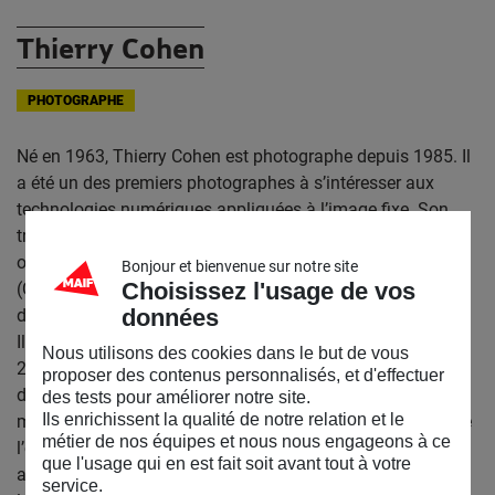
Thierry Cohen
PHOTOGRAPHE
Né en 1963, Thierry Cohen est photographe depuis 1985. Il
a été un des premiers photographes à s’intéresser aux
technologies numériques appliquées à l’image fixe. Son
travail interroge le rapport de l’Homme à son habitat, à ses
origines, à l’impact de ses activités sur son environnement
Bonjour et bienvenue sur notre site
Choisissez l'usage de vos
(Cutting Edge, 2020) et enfin à lui-même et son propre
données
devenir (Binary Kids, 2008).
Il questionne également les notions de diversité (Bugs,
Nous utilisons des cookies dans le but de vous
2006) et de frontières (Villes éteintes, Sea Level). A l’instar
proposer des contenus personnalisés, et d'effectuer
des pionniers de la photographie qui eux aussi
des tests pour améliorer notre site.
Ils enrichissent la qualité de notre relation et le
manipulaient l’image en utilisant différentes techniques de
métier de nos équipes et nous nous engageons à ce
l’époque déjà en continuelles évolutions, Thierry Cohen
que l'usage qui en est fait soit avant tout à votre
applique les technologies numériques à l’image fixe. Elles
service.