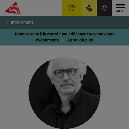
Ouvr
Aller
Voir
Voir
Intervenants
au
le
le
menu
contenu
pied
Rendez-vous à la rentrée pour découvrir nos nouveaux
principal
de
évènements ✨ -
En savoir plus
page