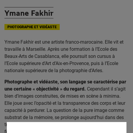
Ymane Fakhir
PHOTOGRAPHE ET VIDÉASTE
Ymane Fakhir est une artiste franco-marocaine. Elle vit et
travaille à Marseille. Après une formation à l’Ecole des
Beaux-Arts de Casablanca, elle poursuit son cursus à
l’Ecole supérieure d’Art d’Aix-en-Provence, puis à l’Ecole
nationale supérieure de la photographie d’Arles.
Photographe et vidéaste, son langage se caractérise par
une certaine « objectivité » du regard.
Cependant il s’agit
bien d’images construites, de mises en scène à minima.
Elle joue avec l’opacité et la transparence des corps et leur
capacité à perdurer. La question de la pure image comme
substrat de la mémoire, se prolonge aujourd’hui dans des
travaux sérigraphiques et des objets conceptuels visant à
figurer, à matérialiser des situations et des constructions