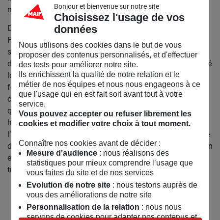
Bonjour et bienvenue sur notre site
mentales non représentables.
Choisissez l'usage de vos
données
Dans le monde discret mais jamais silencieux d’Ymane
Fakhir, les objets semblent au repos. Ils oscillent entre
Nous utilisons des cookies dans le but de vous
souvenirs et espoirs et nous contemplent. En choisissant
proposer des contenus personnalisés, et d'effectuer
de regarder avec tendresse mais aussi une certaine cruauté
des tests pour améliorer notre site.
Ils enrichissent la qualité de notre relation et le
les artefacts qui hantent nos vies, en désamorçant leur
métier de nos équipes et nous nous engageons à ce
fonction première et vitale, comme pour en lire les vérités
que l'usage qui en est fait soit avant tout à votre
cachées, l’artiste s’engage dans une recherche formelle qui
service.
questionne l’objet comme rapport social, comme rapport
Vous pouvez accepter ou refuser librement les
humain. Qu’elle se penche sur la question du mariage, de
cookies et modifier votre choix à tout moment.
l’héritage, du soin ou de la disparition, Ymane Fakhir révèle
Connaître nos cookies avant de décider :
des motifs dont la portée symbolique affleure. Ils portent en
Mesure d’audience
: nous réalisons des
eux toute la puissance du don, toute la fragilité de la
statistiques pour mieux comprendre l’usage que
transmission.
vous faites du site et de nos services
Evolution de notre site
: nous testons auprès de
vous des améliorations de notre site
Personnalisation de la relation
: nous nous
servons de cookies pour adapter nos contenus et