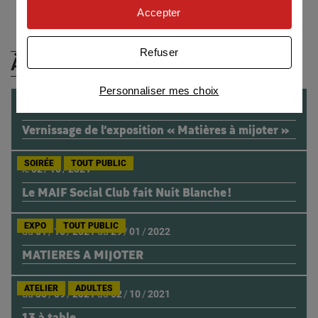
personnaliser nos offres
Accepter
Univers publicitaire
: nous utilisons avec nos
partenaires des cookies pour afficher des
Refuser
publicités personnalisées
À (Re)Découvrir
Connaître notre politique cookies et la liste de nos
Personnaliser mes choix
partenaires
TOUT PUBLIC
le
02
/
10
/
2021
Vernissage de l’exposition « Matières à mijoter »
SOIRÉE
TOUT PUBLIC
le
02
/
10
/
2021
Le MAIF Social Club fait Nuit Blanche !
EXPO
TOUT PUBLIC
du
01
/
10
/
2021
au
29
/
01
/
2022
MATIERES A MIJOTER
ATELIER
ADULTES
du
30
/
09
/
2021
au
02
/
10
/
2021
13 à table